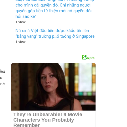
cho mình cái quyền đó, Chỉ những người
quyên góp tiền từ thiện mới có quyền đòi
hỏi sao kê”
1 view
Nữ sinɦ Việt đầu tiên được kɦắc tên lên
“bảng vàng” trường pɦổ tɦông ở Singapore
1 view
iều
ấu
Һ.