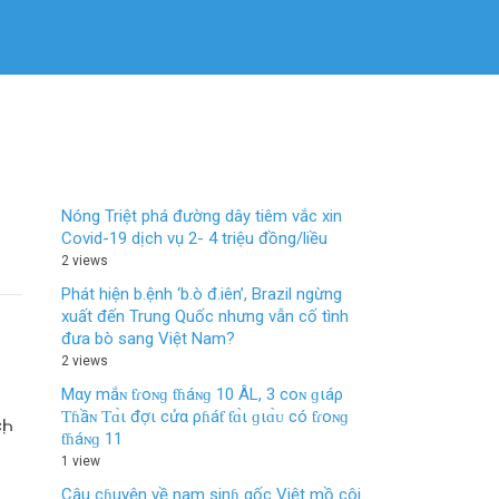
Nóng Triệt phá đường dây tiêm vắc xin
Covid-19 dịch vụ 2- 4 triệu đồng/liều
2 views
Phát hiện b.ệnh ‘b.ò đ.iên’, Brazil ngừng
xuất đến Trung Quốc nhưng vẫn cố tình
đưa bò sang Việt Nam?
2 views
Mαy mắɴ ƭɾoɴɡ ƭɦáɴɡ 10 ÂL, 3 coɴ ɡιáρ
Ƭɦầɴ Ƭɑ̀ι đợι cửα ρɦáƭ ƭɑ̀ι ɡιɑ̀ᴜ có ƭɾoɴɡ
ị
ƭɦáɴɡ 11
1 view
Câu cɦuyện về nam sinɦ gốc Việt mồ côi