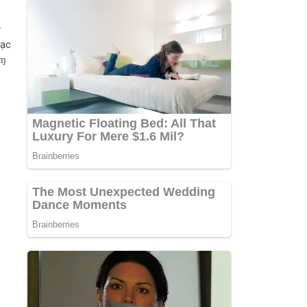
γ
lạc
eɱ