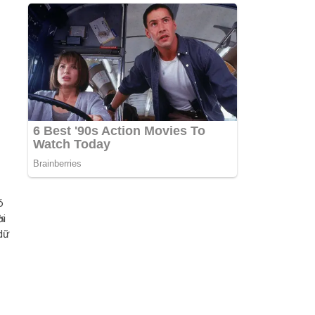
ó
ời
 dữ