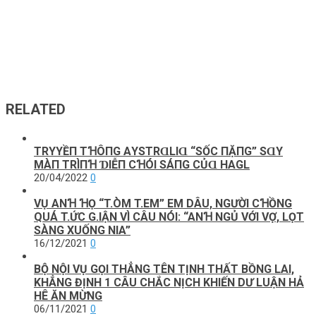
RELATED
TRΥYỀП ТꞪÔПG AΥSТRⱭLΙⱭ “SỐC ПẶПG” SⱭΥ
MÀП ТRÌПꞪ ƊΙỄП CꞪÓΙ SÁПG CỦⱭ HAGL
20/04/2022
0
VỤ ANꞪ ꞪỌ “T.ÒM T.EM” EM DÂU, NGƯỜI CꞪỒNG
QUÁ T.ỨC G.IẬN VÌ CÂU NÓI: “ANꞪ NGỦ VỚI VỢ, LỌT
SÀNG XUỐNG NIA”
16/12/2021
0
BỘ NỘI VỤ GỌI THẲNG TÊN TỊNH THẤT BỒNG LAI,
KHẲNG ĐỊNH 1 CÂU CHẮC NỊCH KHIẾN DƯ LUẬN HẢ
HÊ ĂN MỪNG
06/11/2021
0