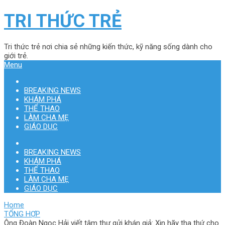
TRI THỨC TRẺ
Tri thức trẻ nơi chia sẻ những kiến thức, kỹ năng sống dành cho
giới trẻ.
Menu
BREAKING NEWS
KHÁM PHÁ
THỂ THAO
LÀM CHA MẸ
GIÁO DỤC
BREAKING NEWS
KHÁM PHÁ
THỂ THAO
LÀM CHA MẸ
GIÁO DỤC
Home
TỔNG HỢP
Ông Đoàn Ngọc Hải viết tâm thư gửi khán giả: Xin hãy tha thứ cho