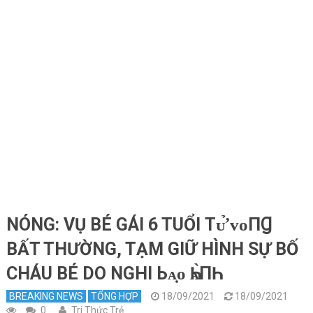
NÓNG: VỤ BÉ GÁI 6 TUỔI Тᴜ̛̉ ᴠᴏПꞬ
BẤT THƯỜNG, TẠM GIỮ HÌNH SỰ BỐ
CHÁU BÉ DO NGHI Ьᴀ̣ᴏ Һᴀ̀ПҺ
BREAKING NEWS
TỔNG HỢP
18/09/2021
18/09/2021
0
Tri Thức Trẻ