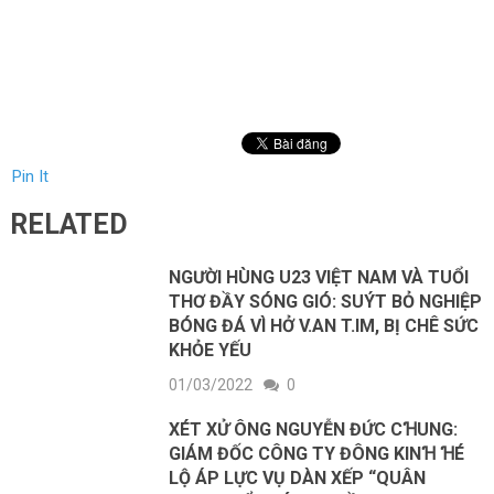
Pin It
RELATED
NGƯỜI HÙNG U23 VIỆT NAM VÀ TUỔI
THƠ ĐẦY SÓNG GIÓ: SUÝT BỎ NGHIỆP
BÓNG ĐÁ VÌ HỞ V.AN T.IM, BỊ CHÊ SỨC
KHỎE YẾU
01/03/2022
0
XÉT XỬ ÔNG NGUYỄN ĐỨC CꞪUNG:
GIÁM ĐỐC CÔNG TY ĐÔNG KINꞪ ꞪÉ
LỘ ÁP LỰC VỤ DÀN XẾP “QUÂN