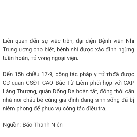
Liên quan đến sự việc trên, đại diện Bệnh viện Nhi
Trung ương cho biết, bệnh nhi được xác định ngừng
tuần hoàn, тᴜ̛̉ ᴠᴏпɡ ngoại viện.
Đến 15h chiều 17-9, công tác pháp y тᴜ̛̉ тһɪ đã được
Cơ quan CSĐT CAQ Bắc Từ Liêm phối hợp với CAP
Láng Thượng, quận Đống Đa hoàn tất, đồng thời căn
nhà nơi cháu bé cùng gia đình đang sinh sống đã bị
niêm phong để phục vụ công tác điều tra.
Nguồn: Báo Thanh Niên