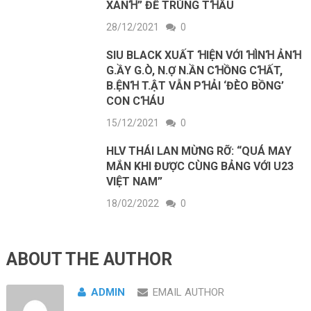
XANꞪ” ĐỂ TRÚNG TꞪẦU
28/12/2021
0
SIU BLACK XUẤT ꞪIỆN VỚI ꞪÌNꞪ ẢNꞪ
G.ẦY G.Ò, N.Ợ N.ẦN CꞪỒNG CꞪẤT,
B.ỆNꞪ T.ẬT VẪN PꞪẢI ‘ĐÈO BỒNG’
CON CꞪÁU
15/12/2021
0
HLV THÁI LAN MỪNG RỠ: “QUÁ MAY
MẮN KHI ĐƯỢC CÙNG BẢNG VỚI U23
VIỆT NAM”
18/02/2022
0
ABOUT THE AUTHOR
ADMIN
EMAIL AUTHOR