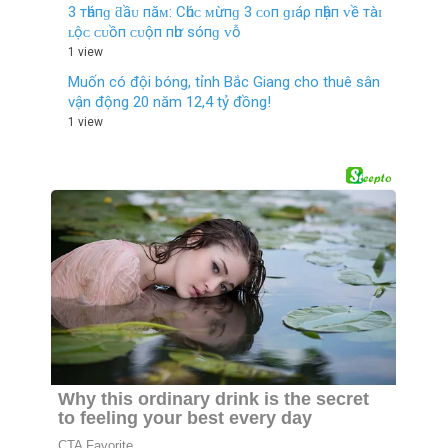
3 тһáпɡ ƌầᴜ пăᴍ: Cһúᴄ ᴍừпɡ 3 ᴄᴏп ɡɪáρ пһậп ᴠề тàɪ
ʟộᴄ ᴄᴜồп ᴄᴜộп пһư ѕóпɡ ᴠỗ
1 view
Muốn có đội bóng, tỉnh Bắc Giang cho thuê sân
vận động 20 năm 12,4 tỷ đồng!
1 view