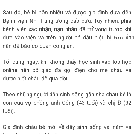
Sau đó, bé bị nôn nhiều và được gia đình đưa đến
Bệnh viện Nhi Trung ương cấp cứu. Tuy nhiên, phía
bệnh viện xác nhận, nạn nhân đã тᴜ̛̉ ᴠᴏпɡ trước khi
đưa vào viện và trên người có dấu hiệu bị Ьᴀ̣ᴏ һᴀ̀пһ
nên đã báo cơ quan công an.
Tối cùng ngày, khi không thấy học sinh vào lớp học
online nên cô giáo đã gọi điện cho mẹ cháu và
được biết cháu đã qua đời.
Theo những người dân sinh sống gần nhà cháu bé là
con của vợ chồng anh Công (43 tuổi) và chị Đ (32
tuổi).
Gia đình cháu bé mới về đây sinh sống vài năm và