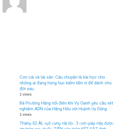
Con cái và tài sản: Câu chuyện là bài học cho
những ai đang hùng hục kiếm tiền vì để dành cho
đời sau
2 views
Bà Pɦυ̛ơпg Hằng nổi điên khi Vy Oanh ყêυ cầu xét
nghiệm ADN của Hằng Hữu với Huỳnh Uy Dũng
2 views
Tháпɡ 02 ÂL ɱở ᴄ‌uпɡ τàı Ӏộᴄ‌: 3 ᴄ‌ο‌п ɡıáρ пàу ᵭượᴄ‌