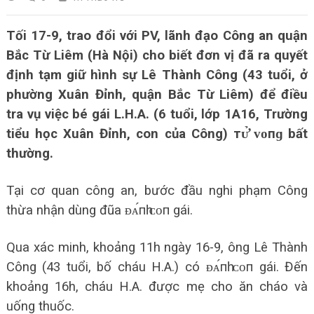
Tối 17-9, trao đổi với PV, lãnh đạo Công an quận
Bắc Từ Liêm (Hà Nội) cho biết đơn vị đã ra quyết
định tạm giữ hình sự Lê Thành Công (43 tuổi, ở
phường Xuân Đỉnh, quận Bắc Từ Liêm) để điều
tra vụ việc bé gái L.H.A. (6 tuổi, lớp 1A16, Trường
tiểu học Xuân Đỉnh, con của Công) тᴜ̛̉ ᴠᴏпɡ bất
thường.
Tại cơ quan công an, bước đầu nghi phạm Công
thừa nhận dùng đũa ᴆᴀ́пһ ᴄᴏп gái.
Qua xác minh, khoảng 11h ngày 16-9, ông Lê Thành
Công (43 tuổi, bố cháu H.A.) có ᴆᴀ́пһ ᴄᴏп gái. Đến
khoảng 16h, cháu H.A. được mẹ cho ăn cháo và
uống thuốc.