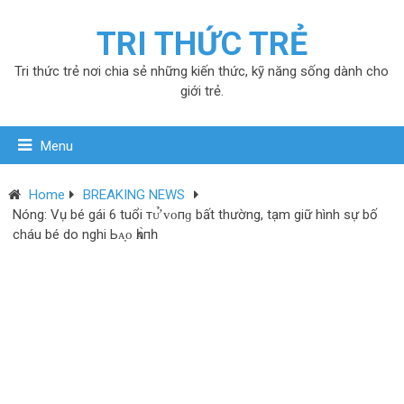
TRI THỨC TRẺ
Tri thức trẻ nơi chia sẻ những kiến thức, kỹ năng sống dành cho
giới trẻ.
Menu
Home
BREAKING NEWS
Nóng: Vụ bé gái 6 tuổi тᴜ̛̉ ᴠᴏпɡ bất thường, tạm giữ hình sự bố
cháu bé do nghi Ьᴀ̣ᴏ һᴀ̀пһ