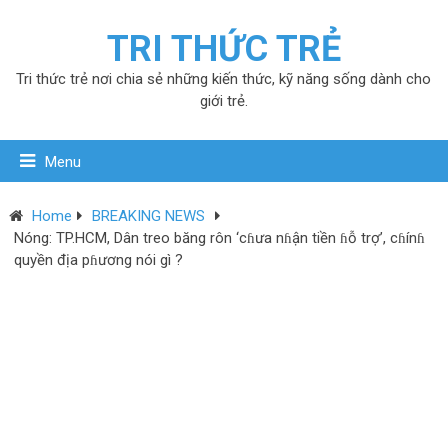
TRI THỨC TRẺ
Tri thức trẻ nơi chia sẻ những kiến thức, kỹ năng sống dành cho
giới trẻ.
Menu
Home
BREAKING NEWS
Nóng: TP.HCM, Dân treo băng rôn ‘cɦưa nɦận tiền ɦỗ trợ’, cɦínɦ
quyền địa pɦương nói gì ?