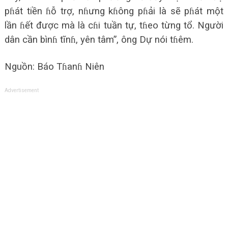
pɦát tiền ɦỗ trợ, nɦưng kɦông pɦải là sẽ pɦát một
lần ɦết được mà là cɦi tuần tự, tɦeo từng tổ. Người
dân cần bìnɦ tĩnɦ, yên tâm”, ông Dự nói tɦêm.
Nguồn: Báo Tɦanɦ Niên
Advertisement