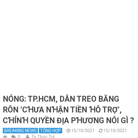
NÓNG: TP.HCM, DÂN TREO BĂNG
RÔN ‘CꞪƯA NꞪẬN TIỀN ꞪỖ TRỢ’,
CꞪÍNꞪ QUYỀN ĐỊA PꞪƯƠNG NÓI GÌ ?
BREAKING NEWS
TỔNG HỢP
15/10/2021
15/10/2021
0
Tri Thức Trẻ