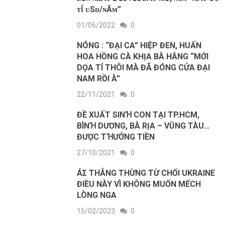
ᴛỈ ᴜSᴅ/ɴĂᴍ”
01/06/2022
0
NÓNG : “ĐẠI CA” HIỆP ĐEN, HUẤN
HOA HỒNG CÀ KHỊA BÀ HẰNG “MỚI
DỌA TÍ THÔI MÀ ĐÃ ĐÓNG CỬA ĐẠI
NAM RỒI À”
22/11/2021
0
ĐỀ XUẤT SINꞪ CON TẠI TP.HCM,
BÌNꞪ DƯƠNG, BÀ RỊA – VŨNG TÀU…
ĐƯỢC TꞪƯỞNG TIỀN
27/10/2021
0
ÁΣ THẲNG THỪNG TỪ CHỐΙ UKRΑΙNE
ĐΙỀU NÀY VÌ KHÔNG MUỐN MẾCH
LÒNG NGΑ
15/02/2023
0