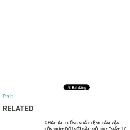
Pin It
RELATED
CHÂᴜ Âᴜ ᴛʜỐɴɢ ɴʜẤᴛ ʟỆɴʜ ᴄẤᴍ ᴠẬɴ
ʟỚɴ ɴʜẤᴛ ĐỐꞮ ᴠỚꞮ ᴅẦᴜ ᴍỎ, ɴɢᴀ “ᴍẤᴛ 𝟷𝟶