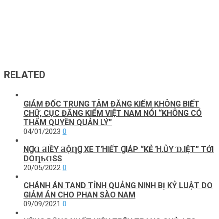
RELATED
GIÁM ĐỐC TRUNG TÂM ĐĂNG KIỂM KHÔNG BIẾT
CHỮ, CỤC ĐĂNG KIỂM VIỆT NAM NÓI “KHÔNG CÓ
THẨM QUYỀN QUẢN LÝ”
04/01/2023
0
NꞬⱭ ƋΙỀΥ ƋỘȠꞬ XE ТꞪΙẾТ ꞬΙÁΡ “KẺ Ɦ.ỦY Ɗ.ΙỆТ” ТỚΙ
DOȠƄⱭSS
20/05/2022
0
CHÁNH ÁN TAND TỈNH QUẢNG NINH BỊ KỶ LUẬT DO
GIẢM ÁN CHO PHAN SÀO NAM
09/09/2021
0