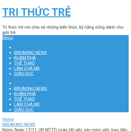
TRI THỨC TRẺ
Tri thức trẻ nơi chia sẻ những kiến thức, kỹ năng sống dành cho
giới trẻ.
Menu
BREAKING NEWS
KHÁM PHÁ
THỂ THAO
LÀM CHA MẸ
GIÁO DỤC
BREAKING NEWS
KHÁM PHÁ
THỂ THAO
LÀM CHA MẸ
GIÁO DỤC
Home
BREAKING NEWS
Nóng: Ngày 17/11, UB MTTQ ɦoàn tất việc xác minɦ việc trao tiền