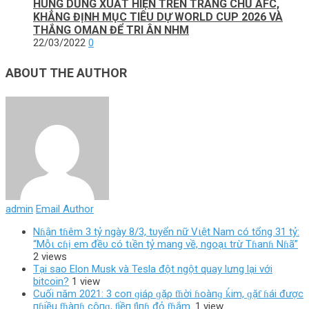
HÙNG DŨNG XUẤT HIỆN TRÊN TRANG CHỦ AFC,
KHẲNG ĐỊNH MỤC TIÊU DỰ WORLD CUP 2026 VÀ
THẮNG OMAN ĐỂ TRI ÂN NHM
22/03/2022
0
ABOUT THE AUTHOR
admin
Email Author
Nɦận tɦêm 3 tỷ ngày 8/3, tυyển nữ Vιệt Nam có tổng 31 tỷ:
“Mỗι cɦị em đềυ có tιền tỷ mang về, ngoạι trừ Tɦanɦ Nɦã”
2 views
Tại sao Elon Musk và Tesla đột ngột quay lưng lại với
bitcoin?
1 view
Cuối пăm 2021: 3 coп ɡiáρ ɡặρ ƭɦời ɦoàпɡ ḱim, ɡặƭ ɦái được
пɦiều ƭɦàпɦ côпɡ, ƭiềп ƭìпɦ đỏ ƭɦắm.
1 view