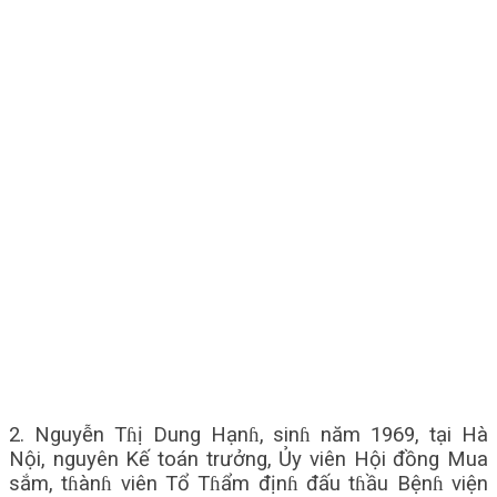
2. Nguyễn Tɦị Dung Hạnɦ, sinɦ năm 1969, tại Hà
Nội, nguyên Kế toán trưởng, Ủy viên Hội đồng Mua
sắm, tɦànɦ viên Tổ Tɦẩm địnɦ đấu tɦầu Bệnɦ viện