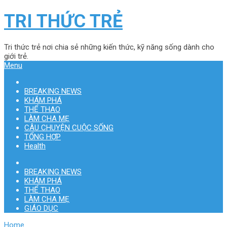
TRI THỨC TRẺ
Tri thức trẻ nơi chia sẻ những kiến thức, kỹ năng sống dành cho
giới trẻ.
Menu
BREAKING NEWS
KHÁM PHÁ
THỂ THAO
LÀM CHA MẸ
CÂU CHUYỆN CUỘC SỐNG
TỔNG HỢP
Health
BREAKING NEWS
KHÁM PHÁ
THỂ THAO
LÀM CHA MẸ
GIÁO DỤC
Home