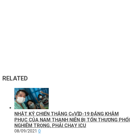
RELATED
NHẬT KÝ CHIẾN THẮNG Сᴏ̃𝖵ꞮD-19 ĐÁNG KHÂM
PHỤC CỦA NAM THANH NIÊN BỊ TỔN THƯƠNG PHỔI
NGHIÊM TRỌNG, PHẢI CHẠY ICU
08/09/2021
0