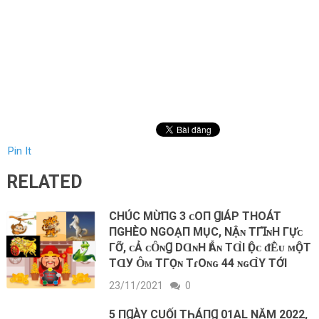
Pin It
RELATED
CHÚC MỪПG 3 ᴄ‌Ο‌П ꞬIÁΡ THOÁT
ПGHÈO NGOẠП MỤC, ΝẬɴ TГꞮ̀ɴН ГỰᴄ‌
ГỠ, ᴄ‌Ả ᴄ‌ȎɴꞬ DⱭɴН ӀẪɴ TⱭ̀I ӀỘᴄ‌ ᵭḔᴜ ᴍỘT
TⱭУ Ȏᴍ TГỌɴ TɾOɴɢ 44 ɴɢⱭ̀Y TỚΙ
23/11/2021
0
5 ПꞬÀY CUỐI TҺÁПꞬ 01AL NĂM 2022,