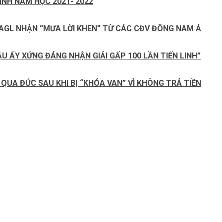
INH NĂM HỌC 2021- 2022
HAGL NHẬN “MƯA LỜI KHEN” TỪ CÁC CĐV ĐÔNG NAM Á
U ẤY XỨNG ĐÁNG NHẬN GIẢI GẤP 100 LẦN TIẾN LINH”
QUA ĐỨC SAU KHI BỊ “KHÓA VAN” VÌ KHÔNG TRẢ TIỀN