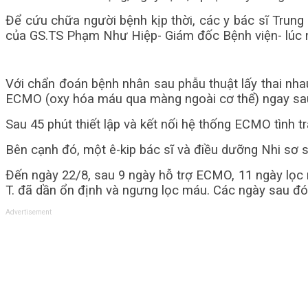
Để cứu chữa người bệnh kịp thời, các y bác sĩ Trung
của GS.TS Phạm Như Hiệp- Giám đốc Bệnh viện- lúc n
Với chẩn đoán bệnh nhân sau phẫu thuật lấy thai nha
ECMO (oxy hóa máu qua màng ngoài cơ thể) ngay sau
Sau 45 phút thiết lập và kết nối hệ thống ECMO tình tr
Bên cạnh đó, một ê-kip bác sĩ và điều dưỡng Nhi sơ s
Đến ngày 22/8, sau 9 ngày hỗ trợ ECMO, 11 ngày lọc 
T. đã dần ổn định và ngưng lọc máu. Các ngày sau đó,
Advertisement