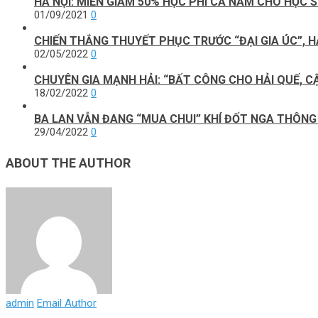
HÀ NỘI: MIỄN GIẢM 50% HỌC PHÍ CẢ NĂM CHO HỌC S
01/09/2021
0
CHIẾN THẮNG THUYẾT PHỤC TRƯỚC “ĐẠI GIA ÚC”, 
02/05/2022
0
CHUYÊN GIA MẠNH HẢI: “BẤT CÔNG CHO HẢI QUẾ, CẬ
18/02/2022
0
BA LAN VẪN ĐANG “MUA CHUI” KHÍ ĐỐT NGA THÔNG 
29/04/2022
0
ABOUT THE AUTHOR
admin
Email Author