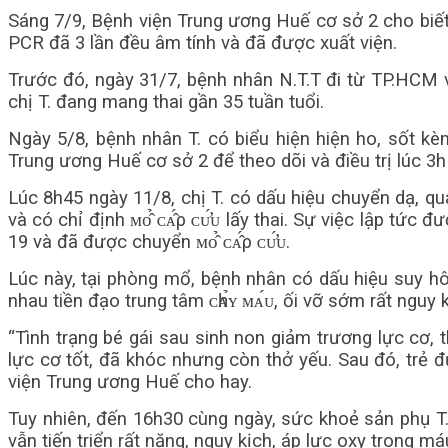
Sáng 7/9, Bệnh viện Trung ương Huế cơ sở 2 cho biết,
PCR đã 3 lần đều âm tính và đã được xuất viện.
Trước đó, ngày 31/7, bệnh nhân N.T.T đi từ TP.HCM v
chị T. đang mang thai gần 35 tuần tuổi.
Ngày 5/8, bệnh nhân T. có biểu hiện hiện ho, sốt k
Trung ương Huế cơ sở 2 để theo dõi và điều trị lúc 3h
Lúc 8h45 ngày 11/8, chị T. có dấu hiệu chuyển dạ, qu
và có chỉ định ᴍᴏ̂̉ ᴄᴀ̂́ρ ᴄᴜ̛́ᴜ lấy thai. Sự việc lập 
19 và đã được chuyển ᴍᴏ̂̉ ᴄᴀ̂́ρ ᴄᴜ̛́ᴜ.
Lúc này, tại phòng mổ, bệnh nhân có dấu hiệu suy hô
nhau tiền đạo trung tâm ᴄһᴀ̉ʏ ᴍᴀ́ᴜ, ối vỡ sớm rất nguy 
“Tình trạng bé gái sau sinh non giảm trương lực cơ, 
lực cơ tốt, đã khóc nhưng còn thở yếu. Sau đó, trẻ đ
viện Trung ương Huế cho hay.
Tuy nhiên, đến 16h30 cùng ngày, sức khoẻ sản phụ T. d
vẫn tiến triển rất nặng, nguy kịch, áp lực oxy trong m