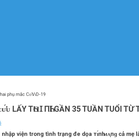
ừ thai phụ mắc Сᴏ̃𝖵ɪD-19
ᴄᴜ̛́ᴜ LẤY ТҺⱭꞮ ПҺꞮ GẦN 35 TUẦN TUỔI TỪ
ẻ
hập viện trong tình trạng đe dọa тɪ́пһ ᴍᴀ̣пɡ cả mẹ l