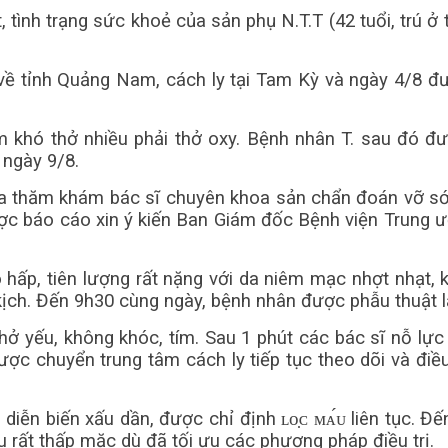
 tình trạng sức khoẻ của sản phụ N.T.T (42 tuổi, trú 
ề tỉnh Quảng Nam, cách ly tại Tam Kỳ và ngày 4/8 đượ
èm khó thở nhiều phải thở oxy. Bệnh nhân T. sau đó 
 ngày 9/8.
a thăm khám bác sĩ chuyên khoa sản chẩn đoán vỡ sớm,
tức được báo cáo xin ý kiến Ban Giám đốc Bệnh viện Tru
 hấp, tiên lượng rất nặng với da niêm mạc nhợt nhạt
kịch. Đến 9h30 cùng ngày, bệnh nhân được phẫu thuật lấy 
thở yếu, không khóc, tím. Sau 1 phút các bác sĩ nỗ lự
ược chuyển trung tâm cách ly tiếp tục theo dõi và điề
iễn biến xấu dần, được chỉ định ʟᴏ̣ᴄ ᴍᴀ́ᴜ liên tục. Đến
áu rất thấp mặc dù đã tối ưu các phương pháp điều trị.