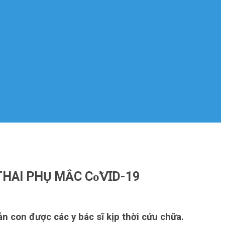
 THAI PHỤ MẮC Сᴏ̃𝖵ꞮD-19
ẫn con được các y bác sĩ kịp thời cứu chữa.