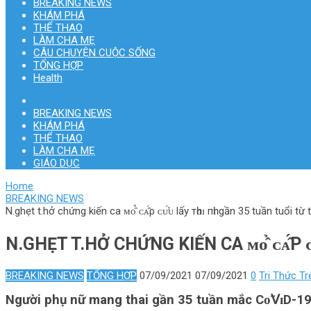
BREAKING NEWS
KHÁM PHÁ
THỂ THAO
LÀM CHA MẸ
CÂU CHUYỆN CUỘC SỐNG
TỔNG HỢP
Health
BREAKING NEWS
KHÁM PHÁ
THỂ THAO
LÀM CHA MẸ
GIÁO DỤC
Home
BREAKING NEWS
N.ghẹt t.hở chứng kiến ca ᴍᴏ̂̉ ᴄᴀ̂́ρ ᴄᴜ̛́ᴜ lấy тһɑɪ пһɪ gần 35 tuần tuổi t
N.GHẸT T.HỞ CHỨNG KIẾN CA ᴍᴏ̂̉ ᴄᴀ̂́Ρ 
BREAKING NEWS
TỔNG HỢP
07/09/2021
07/09/2021
0
Tri Thức Tr
Người phụ nữ mang thai gần 35 tuần mắc Сᴏ̃𝖵ɪD-19 n