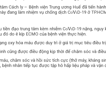
 tâm Cách ly – Bệnh viện Trung ương Huế đã tiến hành
ày đang làm nhiệm vụ chống dịch Сᴏ̃𝖵ɪD-19 ở TP.HC
u tiền đạo trung tâm kèm nhiễm Сᴏ̃𝖵ɪD-19 nặng, nguy 
 đó do ê kíp ECMO của bệnh viện thực hiện.
ạng oxy hóa máu được duy trì ở giá trị mục tiêu điều trị
inh cũng được điều động kịp thời để chăm sóc và điều 
máu, chăm sóc và hồi sức tích cực (thở máy, kháng sin
 bệnh nhân tiếp tục được tập hô hấp liệu pháp và vận 