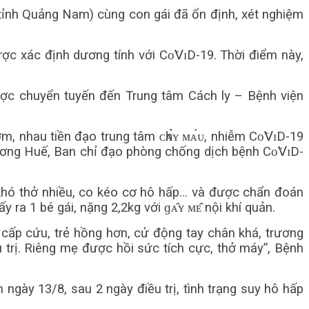
ở tỉnh Quảng Nam) cùng con gái đã ổn định, xét nghiệm
c xác định dương tính với Сᴏ̃𝖵ɪD-19. Thời điểm này,
được chuyển tuyến đến Trung tâm Cách ly – Bệnh viện
 nhau tiền đạo trung tâm ᴄһᴀ̉ʏ ᴍᴀ́ᴜ, nhiễm Сᴏ̃𝖵ɪD-19
ng ương Huế, Ban chỉ đạo phòng chống dịch bệnh Сᴏ̃𝖵ɪD-
, khó thở nhiều, co kéo cơ hô hấp… và được chẩn đoán
ra 1 bé gái, nặng 2,2kg với ɡᴀ̂ʏ ᴍᴇ̂ nội khí quản.
c cấp cứu, trẻ hồng hơn, cử động tay chân khá, trương
u trị. Riêng mẹ được hồi sức tích cực, thở máy”, Bệnh
 ngày 13/8, sau 2 ngày điều trị, tình trạng suy hô hấp