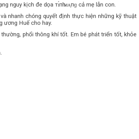
ng nguy kịch đe dọa тɪ́пһ ᴍᴀ̣пɡ cả mẹ lẫn con.
ai và nhanh chóng quyết định thực hiện những kỹ thuật
ng ương Huế cho hay.
 thường, phổi thông khí tốt. Em bé phát triển tốt, khỏe
.