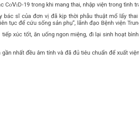
ᴏ̃𝖵ɪD-19 trong khi mang thai, nhập viện trong tình trạ
y bác sĩ của đơn vị đã kịp thời phẫu thuật mổ lấy th
liên tục để cứu sống sản phụ”, lãnh đạo Bệnh viện Tru
tiếp xúc tốt, ăn uống ngon miệng, đi lại sinh hoạt bình
 gần nhất đều âm tính và đã đủ tiêu chuẩn để xuất viện