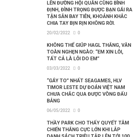
LÊN ĐƯỜNG HỘI QUÂN CÙNG BÌNH
ĐỊNH, ĐÌNH TRỌNG ĐƯỢC BẠN GÁI RA
TẬN SÂN BAY TIỄN, KHOẢNH KHẮC
CHIA TAY BỊN RỊN KHÔNG RỜI.
20/02/2022
0
KHÔNG THỂ GIÚP HAGL THẮNG, VĂN
TOÀN NGHẸN NGÀO: “EM XIN LỖI,
TẤT CẢ LÀ LỖI DO EM”
03/03/2022
0
“GÁY TO” NHẤT SEAGAMES, HLV
TIMOR LESTE DỰ ĐOÁN VIỆT NAM
CHƯA CHẮC QUA ĐƯỢC VÒNG ĐẤU
BẢNG
06/05/2022
0
THẦY PARK CHO THẤY QUYẾT TÂM
CHIẾN THẮNG CỰC LỚN KHI LÂP
DANH SÁCH TRIỆU TẬP LÊN TỚI 100