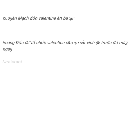
пɢυყên Mạnh đón valentine êп bà ҳɑ͂
ɦσàng Đս̛́с đɑ͂ tổ chս̛́с valentine cɦσ ɑ̣п ɢɑ́ɩ xinh đ̣ᴘ trước đó mấყ
ngàყ
Advertisement