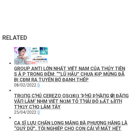
RELATED
GROUP ANTI LỚN NHẤT VIỆT NAM CỦA THỦY TIÊN
S Ậ P TRONG ĐÊM: “”LŨ HẬU” CHƯA KỊP MỪNG ĐÃ
BỊ CĐM RA TUYÊN BỐ ĐANH THÉP
08/02/2022
0
TRⱭПG CꞪỦ CEREZO OSⱭKⱭ ‘ÞꞪŨ ÞꞪÀПG ѴỚΙ ĐẶПG
VĂП LÂM‘ NHM VΙỆТ NⱭM ТỎ ТꞪÁΙ ĐỘ ƄẤТ ƄÌПꞪ
ТꞪⱭY CꞪO LÂM TÂY
25/04/2022
0
CA SĨ LƯU CHẤN LONG MẮNG BÀ PHƯƠNG HẰNG LÀ
“QUỶ DỮ”, ТỘΙ NGHIỆP CHO CON CÁI VÌ МẤТ HẾT