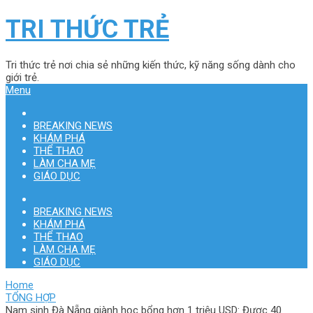
TRI THỨC TRẺ
Tri thức trẻ nơi chia sẻ những kiến thức, kỹ năng sống dành cho
giới trẻ.
Menu
BREAKING NEWS
KHÁM PHÁ
THỂ THAO
LÀM CHA MẸ
GIÁO DỤC
BREAKING NEWS
KHÁM PHÁ
THỂ THAO
LÀM CHA MẸ
GIÁO DỤC
Home
TỔNG HỢP
Nam sinh Đà Nẵng giành học bổng hơn 1 triệu USD: Được 40