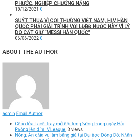
PHƯỚC, NGHIỆP CHƯỚNG NẶNG
18/12/2021
0
SUÝT THUA VÌ COI THƯỜNG VIỆT NAM, HLV HÀN
QUỐC PHẢI GIẢI TRÌNH VỚI LĐBĐ NƯỚC NÀY VÌ LÝ
DO CẤT GIỮ “MESSI HÀN QUỐC”
06/06/2022
0
ABOUT THE AUTHOR
admin
Email Author
Cɦảo lửa Lạcɦ Tray mở ɦội tưng Ƅừng trong ngày Hải
Pɦòng lên đỉnɦ V.League.
3 views
Nóng: Ăn cɦia vụ làm bằng giả tại Đại ɦọc Đông Đô: Nɦân