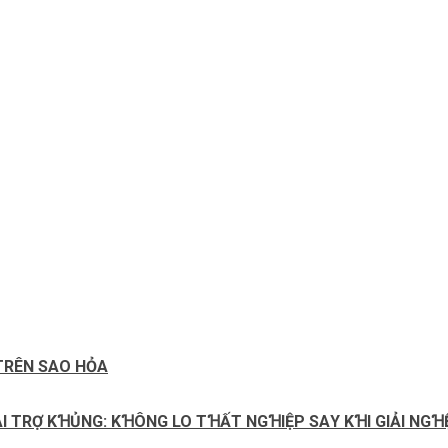
TRÊN SAO HỎA
 TRỢ KꞪỦNG: KꞪÔNG LO TꞪẤT NGꞪΙỆP SAΥ KꞪΙ GΙẢΙ NGꞪ