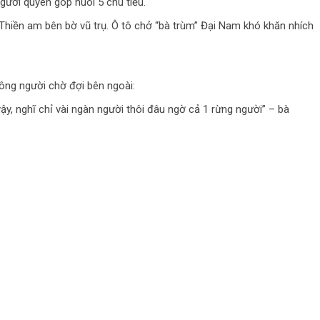
gười quyên góp nuôi 5 chú tiểu.
 Thiền am bên bờ vũ trụ. Ô tô chở “bà trùm” Đại Nam khó khăn nhích
ông người chờ đợi bên ngoài:
ậy, nghĩ chỉ vài ngàn người thôi đâu ngờ cả 1 rừng người” – bà