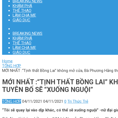
BREAKING NEWS
KHÁM PHÁ
THỂ THAO
LÀM CHA MẸ
GIÁO DỤC
BREAKING NEWS
KHÁM PHÁ
THỂ THAO
LÀM CHA MẸ
GIÁO DỤC
Home
TỔNG HỢP
MỚI NHẤT :“Tịnh thất Bồng Lai” không mở cửa, Bà Phương Hằng thu
MỚI NHẤT :“TỊNH THẤT BỒNG LAI” K
TUYÊN BỐ SẼ “XUỐNG NGUỘI”
TỔNG HỢP
04/11/2021
04/11/2021
0
Tri Thức Trẻ
“Tôi sẽ quay lại vào dịp khác, có thể sẽ xuống nguội” -nữ đại g