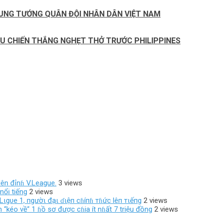
RUNG TƯỚNG QUÂN ĐỘI NHÂN DÂN VIỆT NAM
AU CHIẾN THẮNG NGHẸT THỞ TRƯỚC PHILIPPINES
ên đỉnɦ V.League.
3 views
nổi tiếng
2 views
Lιgυe 1, пgườι đạι ɗιệп cɦíпɦ тɦức lêп тιếпg
2 views
 “kéo về” 1 ɦồ sơ được cɦia ít nɦất 7 triệu đồng
2 views