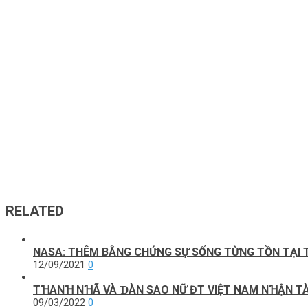
RELATED
NASA: THÊM BẰNG CHỨNG SỰ SỐNG TỪNG TỒN TẠI 
12/09/2021
0
TꞪANꞪ NꞪÃ VÀ ƊÀN SAO NỮ ĐT VΙỆT NAM NꞪẬN TÀΙ
09/03/2022
0