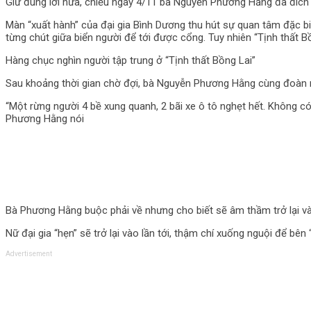
Giữ đúng lời hứa, chiều ngày 4/11 bà Nguyễn Phương Hằng đã đích t
Màn “xuất hành” của đại gia Bình Dương thu hút sự quan tâm đặc bi
từng chút giữa biển người để tới được cổng. Tuy nhiên “Tịnh thất B
Hàng chục nghìn người tập trung ở “Tịnh thất Bồng Lai”
Sau khoảng thời gian chờ đợi, bà Nguyễn Phương Hằng cùng đoàn ng
“Một rừng người 4 bề xung quanh, 2 bãi xe ô tô nghẹt hết. Không có
Phương Hằng nói
Bà Phương Hằng buộc phải về nhưng cho biết sẽ âm thầm trở lại và
Nữ đại gia “hẹn” sẽ trở lại vào lần tới, thậm chí xuống nguội để bên
Advertisement