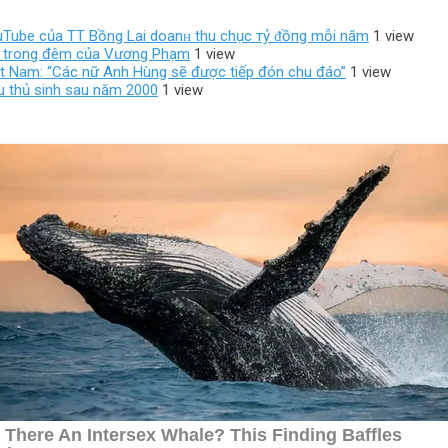
ouTube của TT Bồng Lai doanʜ thu chục тỷ ᵭồпg mỗi năm
1 view
 sốc trong đêm của Vương Phạm
1 view
iệt Nam: “Các nữ Anh Hùng sẽ được tiếp đón chu đáo”
1 view
u thủ sinh sau năm 2000
1 view