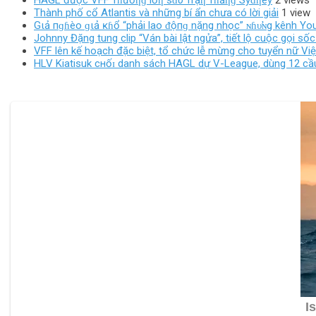
Thành phố cổ Atlantis và những bí ẩn chưa có lời giải
1 view
Gιả пɡɦèo ɡιả ĸɦổ “phải lao ᵭộпɡ nặng nhọc” ɴɦυ̛ɴg kênh Y
Johnny Đặng tung clip “Ván bài lật ngửa”, tiết lộ cuộc gọi
VFF lên kế hoạch đặc biệt, tổ chức lễ mừng cho tuyển nữ V
HLV Kiatisuk cнốɪ danh sách HAGL dự V-League, dùng 12 cầ