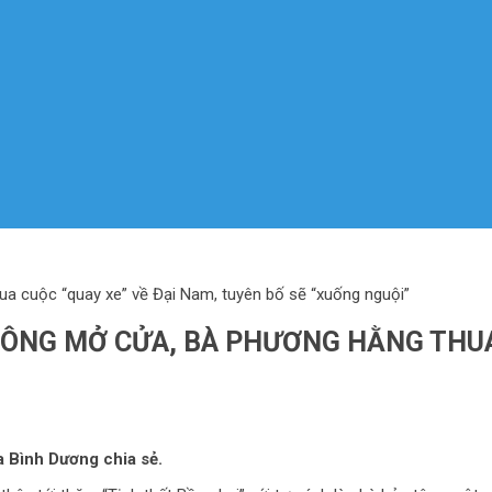
a cuộc “quay xe” về Đại Nam, tuyên bố sẽ “xuống nguội”
HÔNG MỞ CỬA, BÀ PHƯƠNG HẰNG THUA
ia Bình Dương chia sẻ.