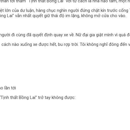
hân tới thăm “Tịnh thất Bồng Lai” với tư cách là nhà hảo tâm, một n
ệt lớn của dư luận, hàng chục nghìn người đứng chật kín trước cổng
ồng Lai” vẫn nhất quyết giữ thái độ im lặng, không mở cửa cho vào.
ười đi cùng đã quyết định quay xe về. Nữ đại gia giật mình vì quá đ
 cách nào xuống xe được hết, bu rợp trời. Tôi không nghĩ đông đến v
o lần tới
 “Tịnh thất Bồng Lai” trở tay không được: