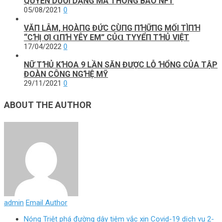
QUYỀN DƯỚI DẠNG MÃ THÔNG BÁO NFT
05/08/2021
0
VĂП LÂM, HOÀПG ĐỨC CÙПG ПꞪỮПG MỐΙ ТÌПꞪ
“CꞪỊ ƠΙ ⱭПꞪ YÊΥ EM” CỦⱭ ТΥYỂП ТꞪỦ VΙỆТ
17/04/2022
0
NỮ TꞪỦ KꞪOA 9 LẦN SĂN ĐƯỢC LỖ ꞪỔNG CỦA TẬP
ĐOÀN CÔNG NGꞪỆ MỸ
29/11/2021
0
ABOUT THE AUTHOR
admin
Email Author
Nóng Triệt phá đường dây tiêm vắc xin Covid-19 dịch vụ 2-