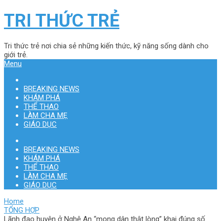
TRI THỨC TRẺ
Tri thức trẻ nơi chia sẻ những kiến thức, kỹ năng sống dành cho
giới trẻ.
Menu
BREAKING NEWS
KHÁM PHÁ
THỂ THAO
LÀM CHA MẸ
GIÁO DỤC
BREAKING NEWS
KHÁM PHÁ
THỂ THAO
LÀM CHA MẸ
GIÁO DỤC
Home
TỔNG HỢP
Lãnh đạo huyện ở Nghệ An “mong dân thật lòng” khai đúng số