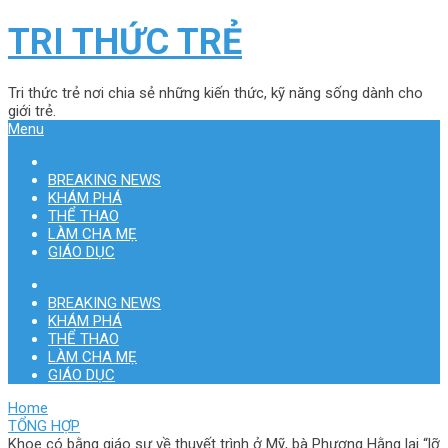
TRI THỨC TRẺ
Tri thức trẻ nơi chia sẻ những kiến thức, kỹ năng sống dành cho
giới trẻ.
Menu
BREAKING NEWS
KHÁM PHÁ
THỂ THAO
LÀM CHA MẸ
GIÁO DỤC
BREAKING NEWS
KHÁM PHÁ
THỂ THAO
LÀM CHA MẸ
GIÁO DỤC
Home
TỔNG HỢP
Khoe có bằng giáo sư về thuyết trình ở Mỹ, bà Phương Hằng lại “lỡ