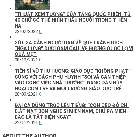
“THUẬT XEM TƯỚNG” CỦA TĂNG QUỐC PHIÊN: TỪ
40 CHỮ CÓ THỂ NHÌN THẤU NGƯỜI TRONG THIÊN
HẠ
22/02/2022
0
XÓT XA CẢNH NGƯỜI DÂN VỀ QUÊ TRÁNH DỊCH
“NGẢ LƯNG” DƯỚI GẦM CẦU, VỆ ĐƯỜNG QUỐC LỘ VÌ
QUÁ MỆT
08/10/2021
0
TIẾN SĨ VŨ THU HƯƠNG: GIÁO DỤC “KHÔNG PHẠT”
CÙNG VỚI CÁCH PHỤ HUYNH “SOI VÀ CAN THIỆP
VÀO CÔNG VIỆC NHÀ TRƯỜNG” ĐANG DẦN HỦY
HOẠI CON TRẺ VÀ MÔI TRƯỜNG GIÁO DỤC TRẺ.
28/09/2021
0
ĐẠI CA DŨNG TRỌC LÊN TIẾNG: “CON CEO ĐÓ CHỈ
B.ẮT NẠT BỌN NGHỆ SĨ MIỀN NAM, CHỨ RA MIỀN
BẮC LÀ TẮT ĐIỆN NGAY”
22/11/2021
0
ABOUT THE AUTHOR