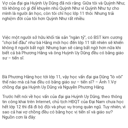
Vợ của đại gia Huỳnh Uy Dũng đã nói rằng: Giữa tôi và Quỳnh Như,
tôi không có gì để khuyên nhủ Quỳnh Như vì Quỳnh Như tự cho
mình là người ăn học, còn tôi chỉ học lớp 11 thôi. Nhưng trải
nghiệm đời của tôi hơn Quỳnh Như rất nhiều.
Việc một người sở hữu khối tài sản “ngàn tỷ”, có BST kim cương
“chọi bể đầu” như bà Hằng mới học đến lớp 11 tất nhiên sẽ khiến
không ít người bất ngờ. Nhưng bạn sẽ càng bất ngờ hơn nữa khi
biết cả bà Phương Hằng và ông Huỳnh Uy Dũng đều có bằng giáo
sư – tiến sĩ.
Bà Phương Hằng học tới lớp 11, vậy học vấn đại gia Dũng “lò vôi”
thế nào mà cả hai đều có bằng giáo sư – tiến sĩ? – Ảnh 1.Vợ
chồng đại gia Huỳnh Uy Dũng và Nguyễn Phương Hằng.
Trước hết nói về học vấn của đại gia Huỳnh Uy Dũng, theo thông
tin công khai trên Internet, chủ tịch HĐQT của Đại Nam chưa học
hết lớp 12 thì đã đi bộ đội và phục vụ trong quân ngũ. Tuy nhiên, vì
sao cả hai vợ chồng đều có bằng học vị tiến sĩ và giáo sư?
Nguồn cơn là đây: