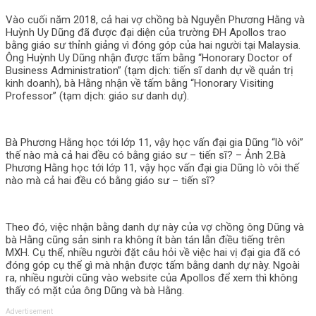
Vào cuối năm 2018, cả hai vợ chồng bà Nguyễn Phương Hằng và
Huỳnh Uy Dũng đã được đại diện của trường ĐH Apollos trao
bằng giáo sư thỉnh giảng vì đóng góp của hai người tại Malaysia.
Ông Huỳnh Uy Dũng nhận được tấm bằng “Honorary Doctor of
Business Administration” (tạm dịch: tiến sĩ danh dự về quản trị
kinh doanh), bà Hằng nhận về tấm bằng “Honorary Visiting
Professor” (tạm dịch: giáo sư danh dự).
Bà Phương Hằng học tới lớp 11, vậy học vấn đại gia Dũng “lò vôi”
thế nào mà cả hai đều có bằng giáo sư – tiến sĩ? – Ảnh 2.Bà
Phương Hằng học tới lớp 11, vậy học vấn đại gia Dũng lò vôi thế
nào mà cả hai đều có bằng giáo sư – tiến sĩ?
Theo đó, việc nhận bằng danh dự này của vợ chồng ông Dũng và
bà Hằng cũng sản sinh ra không ít bàn tán lẫn điều tiếng trên
MXH. Cụ thể, nhiều người đặt câu hỏi về việc hai vị đại gia đã có
đóng góp cụ thể gì mà nhận được tấm bằng danh dự này. Ngoài
ra, nhiều người cũng vào website của Apollos để xem thì không
thấy có mặt của ông Dũng và bà Hằng.
Advertisement