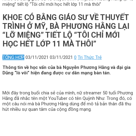
miệng” tiết lộ “Tôi chỉ mới học hết lớp 11 mà thôi”
KHOE CÓ BẰNG GIÁO SƯ VỀ THUYẾT
TRÌNH Ở MỸ, BÀ PHƯƠNG HẰNG LẠI
“LỠ MIỆNG” TIẾT LỘ “TÔI CHỈ MỚI
HỌC HẾT LỚP 11 MÀ THÔI”
TỔNG HỢP
03/11/2021
03/11/2021
0
Tri Thức Trẻ
Thông tin về học vấn của bà Nguyễn Phương Hằng và đại gia
Dũng “lò vôi” hiện đang được cư dân mạng bàn tán.
Mới đây trong buổi chia sẻ của mình, nữ streamer 50 tuổi Phương
Hằng đã nhắc tên một YouTuber có tên Quỳnh Như. Trong đó, có
một câu nói mà bà Phương Hằng dùng để mô tả bản thân đã thu
hút nhiều sự quan tâm của cộng đồng mạng.