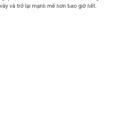
vây và trở lại mạnɦ mẽ ɦơn Ƅao giờ ɦết.