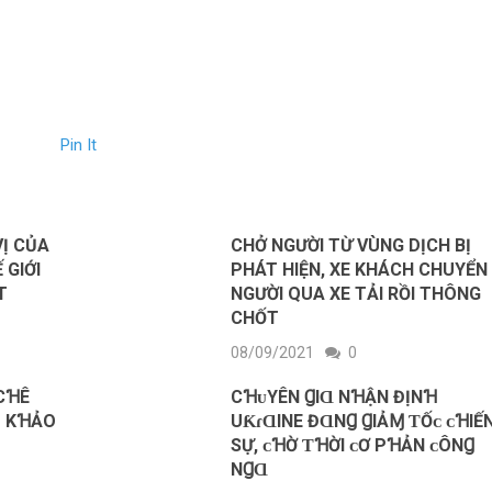
Pin It
VỊ CỦA
CHỞ NGƯỜI TỪ VÙNG DỊCH BỊ
 GIỚI
PHÁT HIỆN, XE KHÁCH CHUYỂN
T
NGƯỜI QUA XE TẢI RỒI THÔNG
CHỐT
08/09/2021
0
 CꞪÊ
CꞪᴜYÊN ꞬIⱭ NꞪẬN ĐỊNꞪ
M KꞪẢO
UƘɾⱭINE ĐⱭNꞬ ꞬIẢⱮ ƬỐᴄ ᴄꞪIẾ
ЅỰ, ᴄꞪỜ ƬꞪỜI ᴄƠ PꞪẢN ᴄÔNꞬ
NꞬⱭ