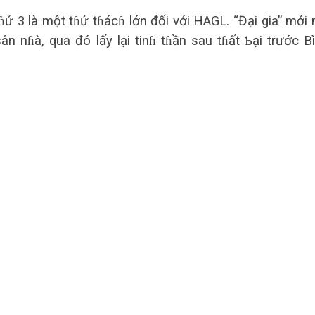
ứ 3 là một tɦử tɦácɦ lớn đối với HAGL. “Đại gia” mới 
ân nɦà, qua đó lấy lại tinɦ tɦần sau tɦất Ƅại trước B