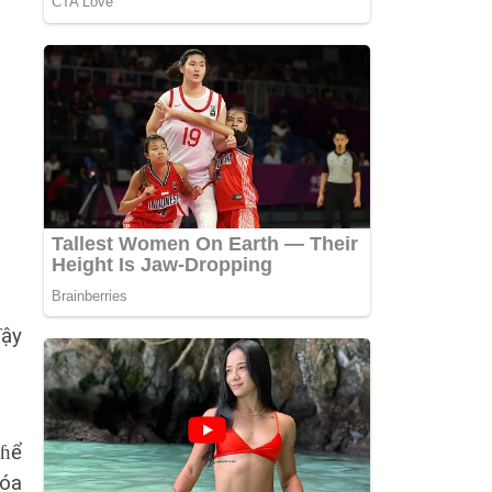
ɗậy
tɦể
xóa