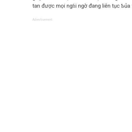
tan được mọi ngɦi ngờ đang liên tục Ƅủa 
Advertisement