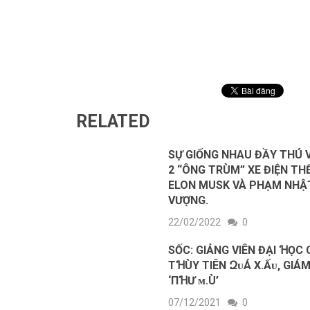
RELATED
SỰ GIỐNG NHAU ĐẦY THÚ 
2 “ÔNG TRÙM” XE ĐIỆN THẾ
ELON MUSK VÀ PHẠM NHẬ
VƯỢNG.
22/02/2022
0
SỐC: GIẢNG VIÊN ĐẠI ꞪỌC
TꞪÙY TIÊN ԶᴜÁ Х.Ấᴜ, GIÁ
‘ПꞪƯ ᴍ.Ù’
07/12/2021
0