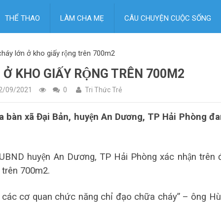
THỂ THAO
LÀM CHA MẸ
CÂU CHUYỆN CUỘC SỐNG
háy lớn ở kho giấy rộng trên 700m2
N Ở KHO GIẤY RỘNG TRÊN 700M2
2/09/2021
0
Tri Thức Trẻ
a bàn xã Đại Bản, huyện An Dương, TP Hải Phòng đ
ch UBND huyện An Dương, TP Hải Phòng xác nhận trên đ
ng trên 700m2.
với các cơ quan chức năng chỉ đạo chữa cháy” – ông Hu