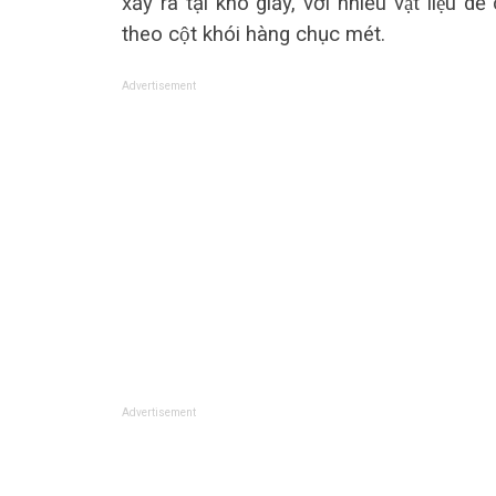
xảy ra tại kho giấy, với nhiều vật liệu
theo cột khói hàng chục mét.
Advertisement
Advertisement