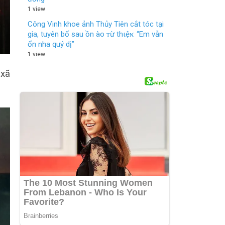
1 view
Công Vinh khoe ảnh Thủy Tiên cắt tóc tại
gia, tuyên bố sau ồn ào ᴛừ thιệɴ: “Em vẫn
ổn nha quý dị”
1 view
xã