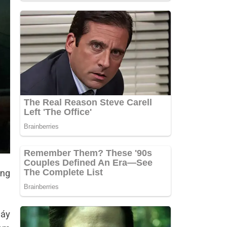
̀ng
áy