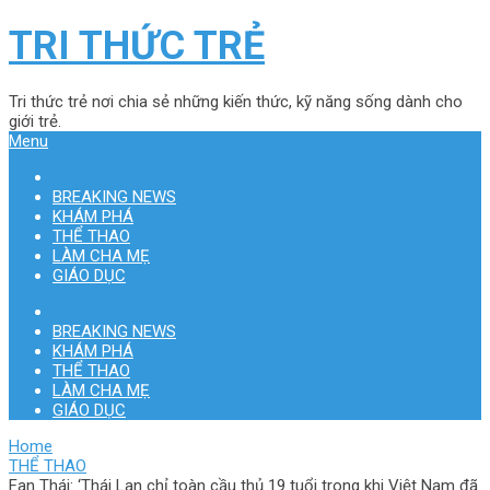
TRI THỨC TRẺ
Tri thức trẻ nơi chia sẻ những kiến thức, kỹ năng sống dành cho
giới trẻ.
Menu
BREAKING NEWS
KHÁM PHÁ
THỂ THAO
LÀM CHA MẸ
GIÁO DỤC
BREAKING NEWS
KHÁM PHÁ
THỂ THAO
LÀM CHA MẸ
GIÁO DỤC
Home
THỂ THAO
Fan Thái: ‘Thái Lan chỉ toàn cầu thủ 19 tuổi trong khi Việt Nam đã