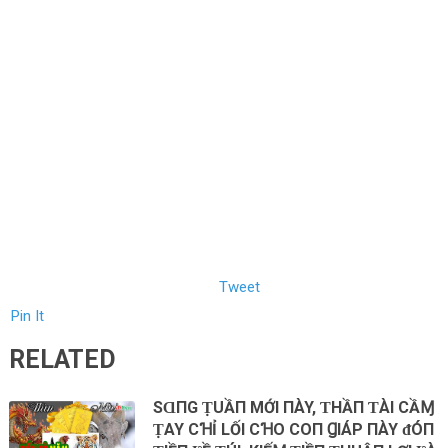
Tweet
Pin It
RELATED
SⱭПG ṬUẦП MỚI ПÀY, ƬHẦП ƬÀI CẦⱮ
ṬAY CꞪỈ LỐI CꞪO COП ꞬIÁP ПÀY ᵭÓП