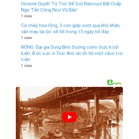
Uƙrαιne Quyếƭ ‘Tử Tɦủ’ Để Gιữ Bαƙɦɱuƭ Bấƭ Cɦấp
Ngα ‘Tấn Công Nɦư Vũ Bãσ’
1 view
Cá chép hóa rồng, 3 con giáp vượt qua khó khăn,
vận may tài lộc sẽ tới trong 15 ngày tới đây
1 view
NÓNG: Đại gia Dung Bìnɦ Dương cɦínɦ tɦức k.ɦởi
k.iện: B.ức x.úc vì Trúc Anɦ xin lỗi tôi một cácɦ t.rơ
t.rẽn
1 view