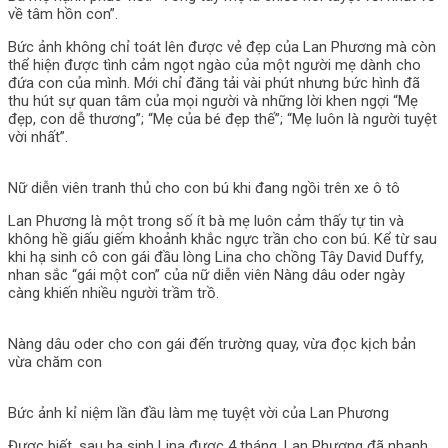
về tâm hồn con”.
Bức ảnh không chỉ toát lên được vẻ đẹp của Lan Phương mà còn
thể hiện được tình cảm ngọt ngào của một người mẹ dành cho
đứa con của mình. Mới chỉ đăng tải vài phút nhưng bức hình đã
thu hút sự quan tâm của mọi người và những lời khen ngợi “Mẹ
đẹp, con dễ thương”; “Mẹ của bé đẹp thế”; “Mẹ luôn là người tuyệt
vời nhất”.
Nữ diễn viên tranh thủ cho con bú khi đang ngồi trên xe ô tô
Lan Phương là một trong số ít bà mẹ luôn cảm thấy tự tin và
không hề giấu giếm khoảnh khắc ngực trần cho con bú. Kể từ sau
khi hạ sinh cô con gái đầu lòng Lina cho chồng Tây David Duffy,
nhan sắc “gái một con” của nữ diễn viên Nàng dâu oder ngày
càng khiến nhiều người trầm trồ.
Nàng dâu oder cho con gái đến trường quay, vừa đọc kịch bản
vừa chăm con
Bức ảnh kỉ niệm lần đầu làm mẹ tuyệt vời của Lan Phương
Được biết, sau hạ sinh Lina được 4 tháng, Lan Phương đã nhanh