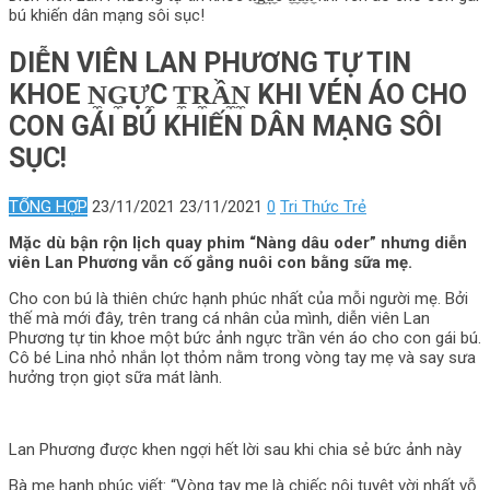
bú khiến dân mạng sôi sục!
DIỄN VIÊN LAN PHƯƠNG TỰ TIN
KHOE N̼G̼Ự̼C T̼R̼Ầ̼N̼ KHI VÉN ÁO CHO
CON GÁI BÚ KHIẾN DÂN MẠNG SÔI
SỤC!
TỔNG HỢP
23/11/2021
23/11/2021
0
Tri Thức Trẻ
Mặc dù bận rộn lịch quay phim “Nàng dâu oder” nhưng diễn
viên Lan Phương vẫn cố gắng nuôi con bằng sữa mẹ.
Cho con bú là thiên chức hạnh phúc nhất của mỗi người mẹ. Bởi
thế mà mới đây, trên trang cá nhân của mình, diễn viên Lan
Phương tự tin khoe một bức ảnh ngực trần vén áo cho con gái bú.
Cô bé Lina nhỏ nhắn lọt thỏm nằm trong vòng tay mẹ và say sưa
hưởng trọn giọt sữa mát lành.
Lan Phương được khen ngợi hết lời sau khi chia sẻ bức ảnh này
Bà mẹ hạnh phúc viết: “Vòng tay mẹ là chiếc nôi tuyệt vời nhất vỗ