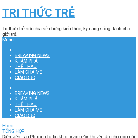
TRI THỨC TRẺ
Tri thức trẻ nơi chia sẻ những kiến thức, kỹ năng sống dành cho
giới trẻ.
Menu
BREAKING NEWS
KHÁM PHÁ
THỂ THAO
LÀM CHA MẸ
GIÁO DỤC
BREAKING NEWS
KHÁM PHÁ
THỂ THAO
LÀM CHA MẸ
GIÁO DỤC
Home
TỔNG HỢP
Diễn viên Lan Phương tự tin khoe n̼g̼ự̼c t̼r̼ầ̼n̼ khi vén áo cho con gái