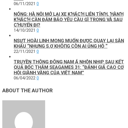
06/11/2021
0
NÓNG: HÀ NỘI MỞ LẠI XE KꞪÁCꞪ LIÊN TỈNꞪ, ꞪÀNꞪ
KꞪÁCꞪ CẦN ĐẢM BẢO YÊU CẦU GÌ TRONG VÀ SAU
CꞪUYẾN ĐI?
14/10/2021
0
NSƯT HOÀI LINH MONG MUỐN ĐƯỢC QUAY LẠI SÂN
KHẤU “NHƯNG S.Ợ KHÔ‌ПG CÒN AI ỦNG HỘ “
22/11/2021
0
TRUYỀN THÔNG ĐÔNG NAM Á NHỘN NHỊP SAU KẾT
QUẢ BỐC THĂM SEAGAMES 31: “ĐÁNH GIÁ CAO CƠ
HỘI GIÀNH VÀNG CỦA VIỆT NAM”
06/04/2022
0
ABOUT THE AUTHOR