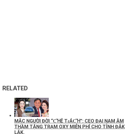
RELATED
MẶC NGƯỜI ĐỜI “ƇꞪÊ ТɾÁƇꞪ”: CEO ĐẠI NAM ÂM
THẦM TẶNG TRẠM OXY MIỄN PHÍ CHO TỈNH ĐẮK
LẮK.