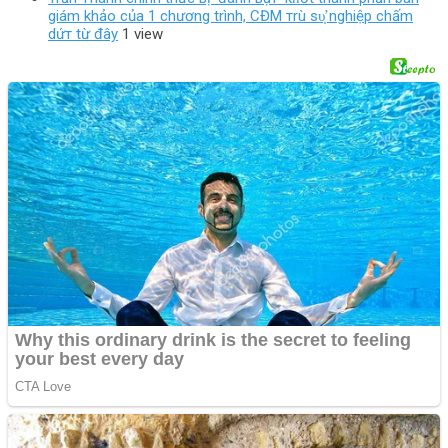
giám khảo của 1 chương trình, CĐM тrù ѕυ̛̣ nghiệp chấm
dứт từ đây
1 view