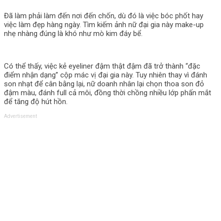
Đã làm phải làm đến nơi đến chốn, dù đó là việc bóc phốt hay
việc làm đẹp hàng ngày. Tìm kiếm ảnh nữ đại gia này make-up
nhẹ nhàng đúng là khó như mò kim đáy bể.
Có thể thấy, việc kẻ eyeliner đậm thật đậm đã trở thành “đặc
điểm nhận dạng” cộp mác vị đại gia này. Tuy nhiên thay vì đánh
son nhạt để cân bằng lại, nữ doanh nhân lại chọn thoa son đỏ
đậm màu, đánh full cả môi, đồng thời chồng nhiều lớp phấn mắt
để tăng độ hút hồn.
Advertisement