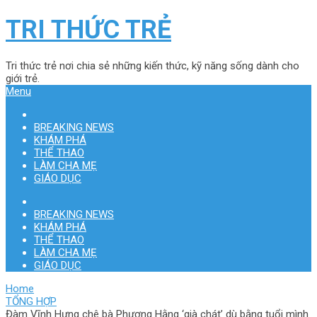
TRI THỨC TRẺ
Tri thức trẻ nơi chia sẻ những kiến thức, kỹ năng sống dành cho
giới trẻ.
Menu
BREAKING NEWS
KHÁM PHÁ
THỂ THAO
LÀM CHA MẸ
GIÁO DỤC
BREAKING NEWS
KHÁM PHÁ
THỂ THAO
LÀM CHA MẸ
GIÁO DỤC
Home
TỔNG HỢP
Đàm Vĩnh Hưng chê bà Phương Hằng ‘già chát’ dù bằng tuổi mình