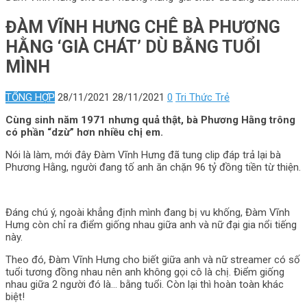
ĐÀM VĨNH HƯNG CHÊ BÀ PHƯƠNG
HẰNG ‘GIÀ CHÁT’ DÙ BẰNG TUỔI
MÌNH
TỔNG HỢP
28/11/2021
28/11/2021
0
Tri Thức Trẻ
Cùng sinh năm 1971 nhưng quả thật, bà Phương Hằng trông
có phần “dzừ” hơn nhiều chị em.
Nói là làm, mới đây Đàm Vĩnh Hưng đã tung clip đáp trả lại bà
Phương Hằng, người đang tố anh ăn chặn 96 tỷ đồng tiền từ thiện.
Đáng chú ý, ngoài khẳng định mình đang bị vu khống, Đàm Vĩnh
Hưng còn chỉ ra điểm giống nhau giữa anh và nữ đại gia nổi tiếng
này.
Theo đó, Đàm Vĩnh Hưng cho biết giữa anh và nữ streamer có số
tuổi tương đồng nhau nên anh không gọi cô là chị. Điểm giống
nhau giữa 2 người đó là… bằng tuổi. Còn lại thì hoàn toàn khác
biệt!