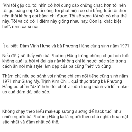
“Khi tôi gặp cô, tôi nhìn cô hơi cứng cáp chững chạc hơn tôi nên
tôi gọi bằng chị. Cuối cùng tôi phát hiện cô chỉ bằng tuổi tôi thôi
nên thôi không gọi bằng chị được. Tôi sẽ xưng tôi với cô như thế
này. Tôi và cô có 1 điểm này giống nhau này. Còn lại khác biệt
hết”, nam ca sĩ nói.
Ít ai biết, Đàm Vĩnh Hưng và bà Phương Hằng cùng sinh năm 1971
Nếu để ý sẽ thấy việc bà Phương Hằng trông chững chạc hơn tuổi
không quá lạ, bởi vị đại gia này không chỉ là người sắc sảo trong
cách ăn nói mà style làm đẹp của bà cũng “nét” vô cùng.
Thậm chí, nếu so sánh với những chị em nổi tiếng cũng sinh năm
1971 như Giáng My, Trịnh Kim Chi,… quả thực trông bà Phương
Hằng có phần “dzừ” hơn đôi chút vì luôn trung thành với lối make-
up quá đậm đà, sắc sảo.
Không chạy theo kiểu makeup sương sương để hack tuổi như
nhiều người, bà Phương Hằng lại là người theo chủ nghĩa hoạ mặt
sắc nhất và đậm nhất có thể.