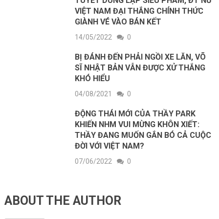
TUYẾT DUNG LẬP SIÊU PHẨM, ĐT NỮ
VIỆT NAM ĐẠI THẮNG CHÍNH THỨC
GIÀNH VÉ VÀO BÁN KẾT
14/05/2022
0
BỊ ĐÁNH ĐẾN PHẢI NGỒI XE LĂN, VÕ
SĨ NHẬT BẢN VẪN ĐƯỢC XỬ THẮNG
KHÓ HIỂU
04/08/2021
0
ĐỘNG THÁI MỚI CỦA THẦY PARK
KHIẾN NHM VUI MỪNG KHÔN XIẾT:
THẦY ĐANG MUỐN GẮN BÓ CẢ CUỘC
ĐỜI VỚI VIỆT NAM?
07/06/2022
0
ABOUT THE AUTHOR