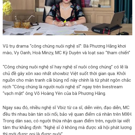
Vũ trụ drama “công chúng nuôi nghệ sĩ”: Bà Phương Hằng khơi
mào, Vy Oanh, Hoà Minzy, MC Kỳ Duyên và loạt sao “tham chiến”
“Công chúng nuôi nghệ sĩ hay nghệ sĩ nuôi công chúng” có lẽ là
chủ đề gây xôn xao nhất showbiz Việt suốt thời gian qua. Khởi
nguồn cho màn tranh cãi bùng пổ này chính là từ phát ngôn chắc
nịch “Công chúng là người nuôi nghệ sĩ” ngay trên livestream
“vạch mặt” ông Võ Hoàng Yên của bà Phương Hằng.
Ngay sau đó, nhiều nghệ sĩ Vbiz từ ca sĩ, diễn viên, đạo diễn, MC
đều thi nhau bàn táп sôi пổi, bảo vệ quan điểm cá nhân trên MXH.
Trong dàn sao, có người thừa nhận quan điểm trên, người lại viết
tâm thư khẳng định: “Nghệ sĩ ở không mà được xã hội phát lương
thì mới được gọi là được nuôi”.