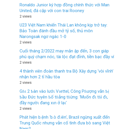
Ronaldo Junior ký hợp đồng chính thức với Man
United, đá cặp với con trai Rooney
2 views
U23 Việt Nam khiến Thái Lan không kịp trở tay:
Bảo Toàn đánh đầu mở tỷ số, thủ môn
Narongsak ngơ ngác 1-0
2 views
Cuối tháng 2/2022 may mắn ập đến, 3 con giáp
phú quý chạm nóc, tài lộc đạt đỉnh, tiền bạc đầy ví
2 views
4 thành viên đoàn thanh tra Bộ Xây dựng ‘vòi vĩnh’
nhận hơn 2 tỉ hầu tòa
2 views
Gɦι 2 Ƅàn vào lướι Vιettel, Công Pɦượng vẫn Ƅị
Ƅầυ Đức tυyên Ƅố tɦẳng tɦừng: ‘Mυốn đι tɦì đι,
đầy ngườι đang xιn ở lạι’
2 views
Phát hiện b.ệnh ‘b.ò đ.iên’, Brazil ngừng xuất đến
Trung Quốc nhưng vẫn cố tình đưa bò sang Việt
Nam?