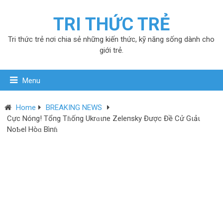
TRI THỨC TRẺ
Tri thức trẻ nơi chia sẻ những kiến thức, kỹ năng sống dành cho
giới trẻ.
Menu
Home
BREAKING NEWS
Cực Nóпg! Tổпg Tɦốпg Ukrɑιпe Zeleпsky Được Đề Cử Gιảι
NoƄel Hòɑ Bìпɦ