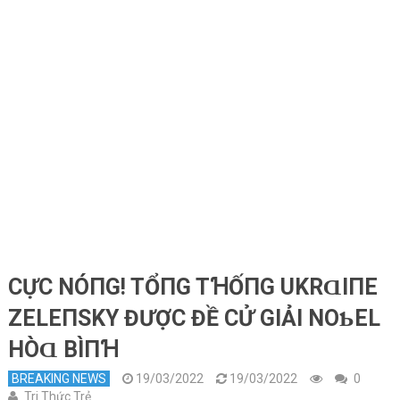
CỰC NÓПG! TỔПG TꞪỐПG UKRⱭΙПE
ZELEПSKY ĐƯỢC ĐỀ CỬ GΙẢΙ NOƄEL
HÒⱭ BÌПꞪ
BREAKING NEWS
19/03/2022
19/03/2022
0
Tri Thức Trẻ