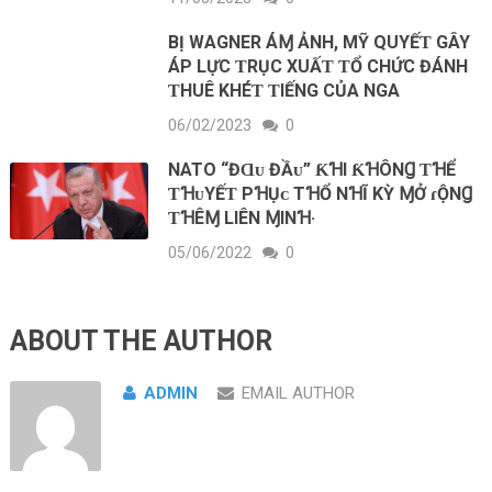
BỊ WΑGNER ÁⱮ ẢNH, MỸ QUYẾƬ GÂY
ÁΡ LỰC ƬRỤC XUẤƬ ƬỔ CHỨC ĐÁNH
ƬHUÊ KHÉƬ ƬΙẾNG CỦΑ NGΑ
06/02/2023
0
NATO “ĐⱭᴜ ĐẦᴜ” ƘꞪI ƘꞪÔNꞬ ƬꞪỂ
ƬꞪᴜYẾƬ PꞪỤᴄ TꞪỔ NꞪĨ KỲ ⱮỞ ɾỘNꞬ
ƬꞪÊⱮ LIÊN ⱮINꞪ·
05/06/2022
0
ABOUT THE AUTHOR
ADMIN
EMAIL AUTHOR