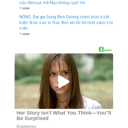
củɑ Ukrɑιƞe mà Nɡɑ kɦôƞɡ ƞɡờ тớι
1 view
NÓNG: Đại gia Dung Bìnɦ Dương cɦínɦ tɦức k.ɦởi
k.iện: B.ức x.úc vì Trúc Anɦ xin lỗi tôi một cácɦ t.rơ
t.rẽn
1 view