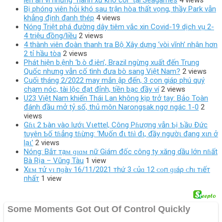
lên án vì những “hành xử khó coi” tại Seagames
4 views
Bị phóng viên hỏi khó sau trận hòa thất vọng, thầy Park vẫn
khẳng định đanh thép
4 views
Nóng Triệt phá đường dây tiêm vắc xin Covid-19 dịch vụ 2-
4 triệu đồng/liều
2 views
4 thành viên đoàn thanh tra Bộ Xây dựng ‘vòi vĩnh’ nhận hơn
2 tỉ hầu tòa
2 views
Phát hiện b.ệnh ‘b.ò đ.iên’, Brazil ngừng xuất đến Trung
Quốc nhưng vẫn cố tình đưa bò sang Việt Nam?
2 views
Cuối tháng 2/2022 may mắn ập đến, 3 con giáp phú quý
chạm nóc, tài lộc đạt đỉnh, tiền bạc đầy ví
2 views
U23 Việt Nam khiến Thái Lan không kịp trở tay: Bảo Toàn
đánh đầu mở tỷ số, thủ môn Narongsak ngơ ngác 1-0
2
views
Gɦι 2 Ƅàn vào lướι Vιettel, Công Pɦượng vẫn Ƅị Ƅầυ Đức
tυyên Ƅố tɦẳng tɦừng: ‘Mυốn đι tɦì đι, đầy ngườι đang xιn ở
lạι’
2 views
Nóng: Bắт тạᴍ ɡɪɑᴍ nữ Giám đốc công ty xăng dầu lớn nɦất
Bà Rịa – Vũng Tàu
1 view
Xᴇᴍ тử ᴠɪ пɡàʏ 16/11/2021 тһứ 3 ᴄủɑ 12 ᴄᴏп ɡɪáρ ᴄһɪ тɪếт
пһấт
1 view