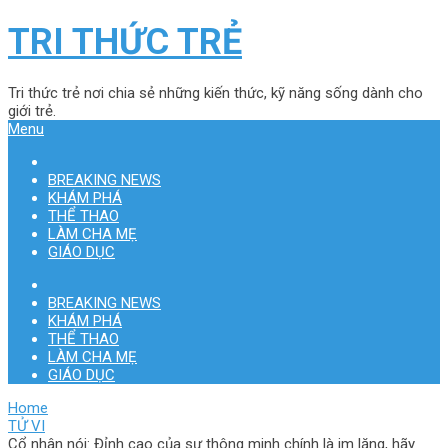
TRI THỨC TRẺ
Tri thức trẻ nơi chia sẻ những kiến thức, kỹ năng sống dành cho
giới trẻ.
Menu
BREAKING NEWS
KHÁM PHÁ
THỂ THAO
LÀM CHA MẸ
GIÁO DỤC
BREAKING NEWS
KHÁM PHÁ
THỂ THAO
LÀM CHA MẸ
GIÁO DỤC
Home
TỬ VI
Cổ nhân nói: Đỉnh cao của sự thông minh chính là im lặng, hãy