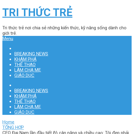
TRI THỨC TRẺ
Tri thức trẻ nơi chia sẻ những kiến thức, kỹ năng sống dành cho
giới trẻ.
Menu
BREAKING NEWS
KHÁM PHÁ
THỂ THAO
LÀM CHA MẸ
GIÁO DỤC
BREAKING NEWS
KHÁM PHÁ
THỂ THAO
LÀM CHA MẸ
GIÁO DỤC
Home
TỔNG HỢP
CEO Đại Nam lần đầu tiết ℓộ cân nặng và chiều cao: Tôi đẹp phải