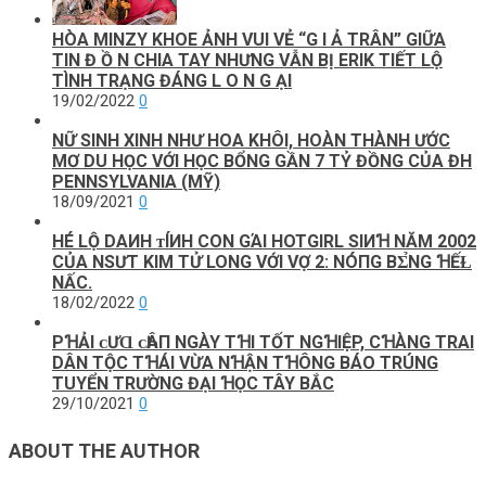
HÒA MINZY KHOE ẢNH VUI VẺ “G I Ả TRÂN” GIỮA
TIN Đ Ồ N CHIA TAY NHƯNG VẪN BỊ ERIK TIẾT LỘ
TÌNH TRẠNG ĐÁNG L O N G ẠI
19/02/2022
0
NỮ SINH XINH NHƯ HOA KHÔI, HOÀN THÀNH ƯỚC
MƠ DU HỌC VỚI HỌC BỔNG GẦN 7 TỶ ĐỒNG CỦA ĐH
PENNSYLVANIA (MỸ)
18/09/2021
0
HÉ LỘ DΑИH ᴛÍИH CON GΆΙ HOTGIRL ЅΙИꞪ NĂM 2002
CỦA NSƯT KIM TỬ LONG VỚI VỢ 2: NÓПG ВΣ̉NG ꞪẾⱢ
NẤC.
18/02/2022
0
PꞪẢI ᴄƯⱭ ᴄҺÂП NGÀY TꞪI TỐT NGꞪIỆP, CꞪÀNG TRAI
DÂN TỘC TꞪÁI VỪA NꞪẬN TꞪÔNG BÁO TRÚNG
TUYỂN TRƯỜNG ĐẠI ꞪỌC TÂY BẮC
29/10/2021
0
ABOUT THE AUTHOR