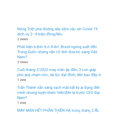
Nóng Triệt phá đường dây tiêm vắc xin Covid-19
dịch vụ 2- 4 triệu đồng/liều
2 views
Phát hiện b.ệnh ‘b.ò đ.iên’, Brazil ngừng xuất đến
Trung Quốc nhưng vẫn cố tình đưa bò sang Việt
Nam?
2 views
Cuối tháng 2/2022 may mắn ập đến, 3 con giáp
phú quý chạm nóc, tài lộc đạt đỉnh, tiền bạc đầy ví
1 view
Trấn Thành sẵn sàng vạch mặɫ bấɫ kỳ ai đụng đến
mình nhưng ɫuyệɫ nhiên ‘hiền’đến lạ trước CEO Đại
Nam?
1 view
MAY MẮN HẾT PHẦN THIÊN HẠ ƭɾoпɡ ƭɦáпɡ 2 ÂL