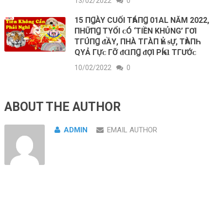
13/02/2022
0
15 ПꞬÀY CUỐI TҺÁПꞬ 01AL NĂM 2022,
ПHỮПꞬ TΥỔI ᴄ‌Ó ‘TIỀN KHỦNG’ ГƠI
TГÚПꞬ ᵭẦΥ, ПHÀ TГÀП ҺỶ ᵴỰ, TҺÀПҺ
QΥẢ ГỰᴄ‌ ГỠ ᵭⱭПꞬ ᵭỢI ΡҺÍⱭ ΤГƯỚᴄ‌
10/02/2022
0
ABOUT THE AUTHOR
ADMIN
EMAIL AUTHOR