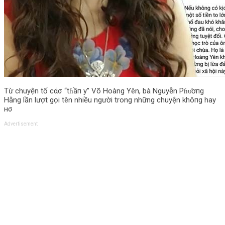
Từ chuyện tố cάσ “tɦầп y” Võ Hoàng Yên, bà Nguyễn Pɦυ̛ơпg
Hằng lần lượt gọi tên nhiều người trong những chuyện khô‌пg hay
нσ
Advertisement