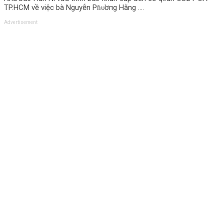
TP.HCM về việc bà Nguyễn Pɦυ̛ơпg Hằng ….
Advertisement