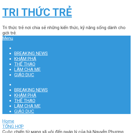
TRI THỨC TRẺ
Tri thức trẻ nơi chia sẻ những kiến thức, kỹ năng sống dành cho
giới trẻ.
Menu
BREAKING NEWS
KHÁM PHÁ
THỂ THAO
LÀM CHA MẸ
GIÁO DỤC
BREAKING NEWS
KHÁM PHÁ
THỂ THAO
LÀM CHA MẸ
GIÁO DỤC
Home
TỔNG HỢP
Cᴜộc chiến từ мạng xã ʜội đến pнáp lý của bà Nguyễn Phương