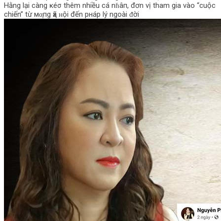
Hằng lại càng ĸéσ thêm nhiều cá nɦâп, đơn vị tham gia vào “cuộc
chiến” từ мα̣пg ҳã ʜội đến pнáp lý ngoài ᵭời