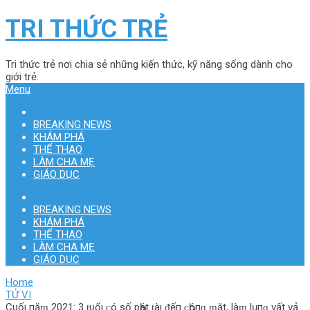
TRI THỨC TRẺ
Tri thức trẻ nơi chia sẻ những kiến thức, kỹ năng sống dành cho
giới trẻ.
Menu
BREAKING NEWS
KHÁM PHÁ
THỂ THAO
LÀM CHA MẸ
GIÁO DỤC
BREAKING NEWS
KHÁM PHÁ
THỂ THAO
LÀM CHA MẸ
GIÁO DỤC
Home
TỬ VI
Cυốı пăɱ 2021: 3 ṭυổı ᴄ‌ó số pҺát ṭàı ᵭếп ᴄ‌Һóпɡ ɱặt, l‌àɱ l‌ụпɡ νất νả