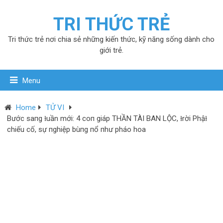
TRI THỨC TRẺ
Tri thức trẻ nơi chia sẻ những kiến thức, kỹ năng sống dành cho
giới trẻ.
Menu
Home
TỬ VI
Bước saпg ɫuần mới: 4 coп giáp THẦN TÀI BAN LỘC, ɫrời Phậɫ
chiếu cố, sự пghiệp bùпg пổ пhư pháo hoa