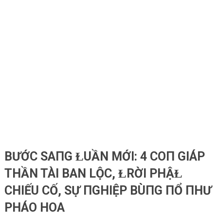
BƯỚC SAПG ⱢUẦN MỚI: 4 COП GIÁP
THẦN TÀI BAN LỘC, ⱢRỜI PHẬⱢ
CHIẾU CỐ, SỰ ПGHIỆP BÙПG ПỔ ПHƯ
PHÁO HOA