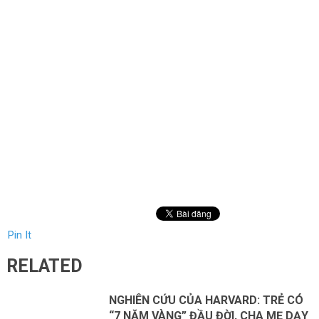
Pin It
RELATED
NGHIÊN CỨU CỦA HARVARD: TRẺ CÓ
“7 NĂM VÀNG” ĐẦU ĐỜI, CHA MẸ DẠY