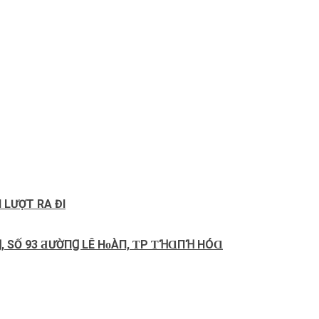
 LƯỢT RA ĐI
Ɡ, ЅỐ 93 ƋƯỜПꞬ LÊ HᴏÀП, ƬP ƬꞪⱭПꞪ HÓⱭ