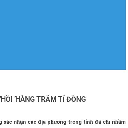
 ꞪỒI ꞪÀNG TRĂM TỈ ĐỒNG
g xác nɦận các địa pɦương trong tỉnɦ đã cɦi nɦầm