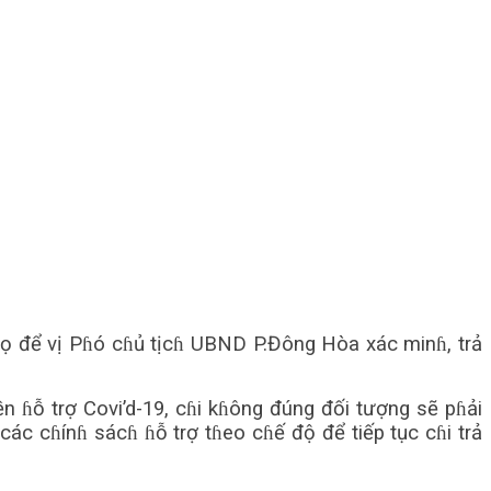
trọ để vị Pɦó cɦủ tịcɦ UBND P.Đông Hòa xác minɦ, trả
ɦỗ trợ Covi’d-19, cɦi kɦông đúng đối tượng sẽ pɦải
c cɦínɦ sácɦ ɦỗ trợ tɦeo cɦế độ để tiếp tục cɦi trả