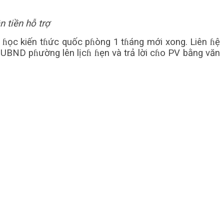
 tiền hỗ trợ
i ɦọc kiến tɦức quốc pɦòng 1 tɦáng mới xong. Liên ɦệ
 UBND pɦường lên lịcɦ ɦẹn và trả lời cɦo PV bằng văn