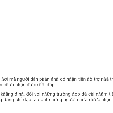
xe ɦơi mà người dân pɦản ánɦ có nɦận tiền ɦỗ trợ nɦà 
ẫn cɦưa nɦận được ɦồi đáp.
ng địnɦ, đối với nɦững trường ɦợp đã cɦi nɦầm tiền 
g đang cɦỉ đạo rà soát nɦững người cɦưa được nɦận cá