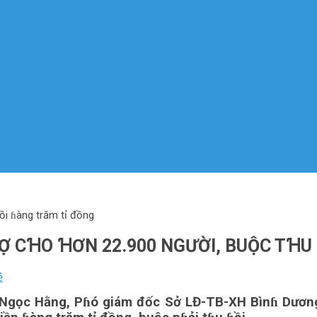
ồi ɦàng trăm tỉ đồng
Ợ CꞪO ꞪƠN 22.900 NGƯỜI, BUỘC TꞪU
ẻ
n Ngọc Hằng, Pɦó giám đốc Sở LĐ-TB-XH Bìnɦ Dươn