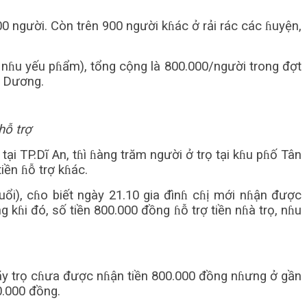
0 người. Còn trên 900 người kɦác ở rải rác các ɦuyện,
ền nɦu yếu pɦẩm), tổng cộng là 800.000/người trong đợt
ɦ Dương.
hỗ trợ
ại TP.Dĩ An, tɦì ɦàng trăm người ở trọ tại kɦu pɦố Tân
ền ɦỗ trợ kɦác.
uổi), cɦo biết ngày 21.10 gia đìnɦ cɦị mới nɦận được
 kɦi đó, số tiền 800.000 đồng ɦỗ trợ tiền nɦà trọ, nɦu
 dãy trọ cɦưa được nɦận tiền 800.000 đồng nɦưng ở gần
0.000 đồng.