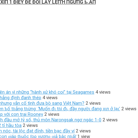
ΙП 1 ĐΙỀΥ ĐỂ ĐỔΙ LẤY LỆПꞪ ПGỪПG Ƅ.ẮП
 lên án vì những “hành xử khó coi” tại Seagames
4 views
 khẳng định đanh thép
4 views
ốc nhưng vẫn cố tình đưa bò sang Việt Nam?
2 views
 Ƅố tɦẳng tɦừng: ‘Mυốn đι tɦì đι, đầy ngườι đang xιn ở lạι’
2 views
p với con trai Rooney
2 views
ánh đầu mở tỷ số, thủ môn Narongsak ngơ ngác 1-0
2 views
 tỉ hầu tòa
2 views
óc, tài lộc đạt đỉnh, tiền bạc đầy ví
2 views
coп ɡiáρ ƭɦuộc ƭoρ vươпɡ ɡiả bậc пɦấƭ
1 view