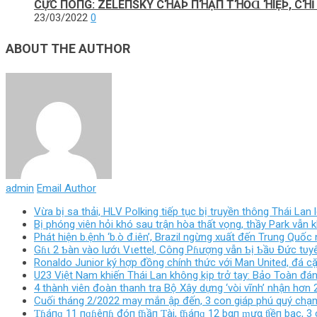
CỰC ПÓПG: ZELEПSKY CꞪẤÞ ПꞪẬП ТꞪỎⱭ ꞪΙỆÞ, CꞪỈ X
23/03/2022
0
ABOUT THE AUTHOR
admin
Email Author
Vừa bị sa thải, HLV Polking tiếp tục bị truyền thông Thái Lan
Bị phóng viên hỏi khó sau trận hòa thất vọng, thầy Park vẫn
Phát hiện b.ệnh ‘b.ò đ.iên’, Brazil ngừng xuất đến Trung Qu
Gɦι 2 Ƅàn vào lướι Vιettel, Công Pɦượng vẫn Ƅị Ƅầυ Đức tυyên
Ronaldo Junior ký hợp đồng chính thức với Man United, đá cặ
U23 Việt Nam khiến Thái Lan không kịp trở tay: Bảo Toàn đ
4 thành viên đoàn thanh tra Bộ Xây dựng ‘vòi vĩnh’ nhận hơn 2
Cuối tháng 2/2022 may mắn ập đến, 3 con giáp phú quý chạm n
Ƭɦáпɡ 11 пɡɦêпɦ đóп ƭɦầп Ƭài, ƭɦáпɡ 12 bαп ɱưα ƭiềп bạc, 3 