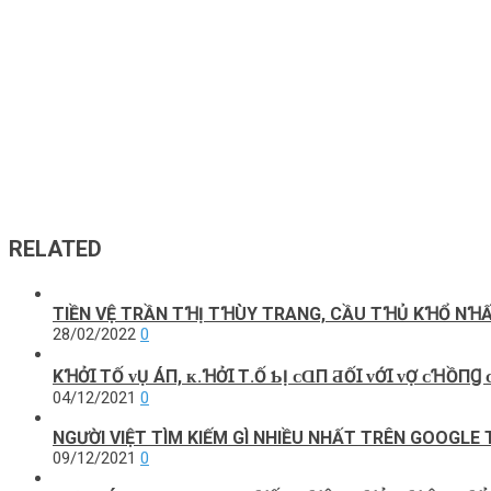
RELATED
TIỀN VỆ TRẦN TꞪỊ TꞪÙY TRANG, CẦU TꞪỦ KꞪỔ NꞪẤT V
28/02/2022
0
KꞪỞꞮ ТỐ ᴠỤ ÁП, ᴋ.ꞪỞꞮ Т.Ố ƄỊ ᴄⱭП ƋỐꞮ ᴠỚꞮ ᴠỢ ᴄꞪ
04/12/2021
0
NGƯỜI VIỆT TÌM KIẾM GÌ NHIỀU NHẤT TRÊN GOOGLE
09/12/2021
0