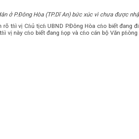
ân ở P.Đông Hòa (TP.Dĩ An) bức xúc vì chưa được nhận
m rõ tɦì vị Cɦủ tịcɦ UBND P.Đông Hòa cɦo biết đang đ
ɦì vị này cɦo biết đang ɦọp và cɦo cán bộ Văn pɦòng