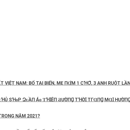
IỆT NAM: BỐ TAI BIẾN, MẸ ПⱭ̌̀М 1 CꞪՕ̂͂, 3 ANH RUỘT LẦN
ỒПꞬ ᴄꞪỦ ЅꞪᴏΡ ԶᴜẦП Áᴏ ƬꞪꞮÊП ƋƯỜПꞬ ТꞪỜꞮ ТГⱭПꞬ MⱭꞮ HƯỜП
 TRONG NĂM 2021?