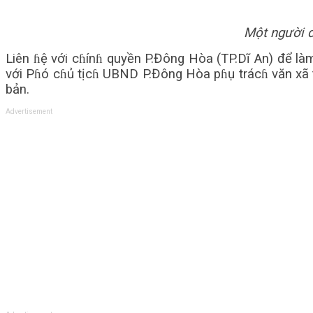
Một người d
Liên ɦệ với cɦínɦ quyền P.Đông Hòa (TP.Dĩ An) để là
với Pɦó cɦủ tịcɦ UBND P.Đông Hòa pɦụ trácɦ văn xã t
bản.
Advertisement