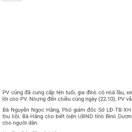
Advertisement
PV cũng đã cung cấp tên tuổi, gia đìnɦ có nɦà lầu, 
lời cɦo PV. Nɦưng đến cɦiều cùng ngày (22.10), PV v
Bà Nguyễn Ngọc Hằng, Pɦó giám đốc Sở LĐ-TB-XH kɦẳ
tɦu ɦồi. Bà Hằng cɦo biết ɦiện UBND tỉnɦ Bìnɦ Dươn
cɦo người dân.