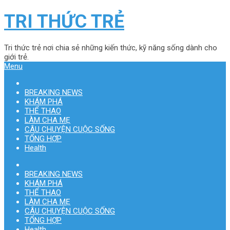
TRI THỨC TRẺ
Tri thức trẻ nơi chia sẻ những kiến thức, kỹ năng sống dành cho
giới trẻ.
Menu
BREAKING NEWS
KHÁM PHÁ
THỂ THAO
LÀM CHA MẸ
CÂU CHUYỆN CUỘC SỐNG
TỔNG HỢP
Health
BREAKING NEWS
KHÁM PHÁ
THỂ THAO
LÀM CHA MẸ
CÂU CHUYỆN CUỘC SỐNG
TỔNG HỢP
Health