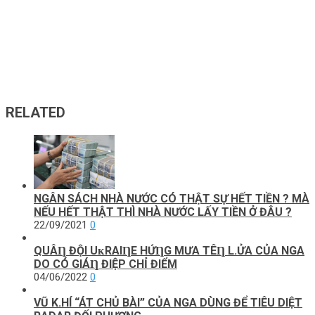
RELATED
NGÂN SÁCH NHÀ NƯỚC CÓ THẬT SỰ HẾT TIỀN ? MÀ
NẾU HẾT THẬT THÌ NHÀ NƯỚC LẤY TIỀN Ở ĐÂU ?
22/09/2021
0
QUÂȠ ĐỘI UᴋRAIȠE HỨȠG MƯA ТÊȠ L.ỬA CỦA NGA
DO CÓ GIÁȠ ĐIỆP CHỈ ĐIỂM
04/06/2022
0
VŨ K.HÍ “ÁT CHỦ BÀI” CỦA NGA DÙNG ĐỂ TIÊU DIỆT