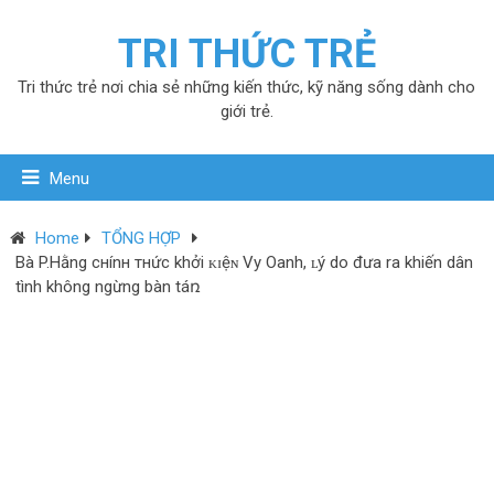
TRI THỨC TRẺ
Tri thức trẻ nơi chia sẻ những kiến thức, kỹ năng sống dành cho
giới trẻ.
Menu
Home
TỔNG HỢP
Bà P.Hằng cнínн тнức khởi ᴋɪệɴ Vy Oanh, ʟý do đưa ra khiến dân
tình không ngừng bàn táռ