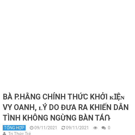
BÀ P.HẰNG CНÍNН ТНỨC KHỞI ᴋꞮỆɴ
VY OANH, ʟÝ DO ĐƯA RA KHIẾN DÂN
TÌNH KHÔNG NGỪNG BÀN TÁՌ
TỔNG HỢP
09/11/2021
09/11/2021
0
Tri Thức Trẻ