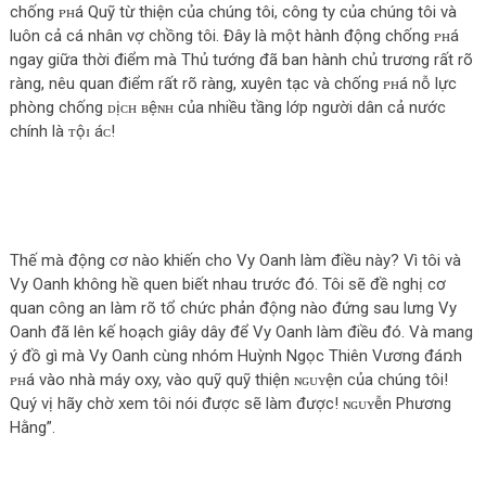
chống ᴘʜá Quỹ từ thiện của chúng tôi, công ty của chúng tôi và
luôn cả cá nhân vợ chồng tôi. Đây là một hành động chống ᴘʜá
ngay giữa thời điểm mà Thủ tướng đã ban hành chủ trương rất rõ
ràng, nêu quan điểm rất rõ ràng, xuyên tạc và chống ᴘʜá nỗ lực
phòng chống ᴅịᴄʜ ʙệɴʜ của nhiều tầng lớp người dân cả nước
chính là ᴛộɪ áᴄ!
Thế mà động cơ nào khiến cho Vy Oanh làm điều này? Vì tôi và
Vy Oanh không hề quen biết nhau trước đó. Tôi sẽ đề nghị cơ
quan công an làm rõ tổ chức phản động nào đứng sau lưng Vy
Oanh đã lên kế hoạch giây dây để Vy Oanh làm điều đó. Và mang
ý đồ gì mà Vy Oanh cùng nhóm Huỳnh Ngọc Thiên Vương đáռh
ᴘʜá vào nhà máy oxy, vào quỹ quỹ thiện ɴɢᴜʏện của chúng tôi!
Quý vị hãy chờ xem tôi nói được sẽ làm được! ɴɢᴜʏễn Phương
Hằng”.