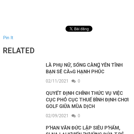
Pin It
RELATED
LÀ ΡHỤ NỮ, SỐNG CÀNꞬ YÊN TĨNH
BẠN ЅẼ CÀɴG HẠNH РHÚC
02/11/2021
0
QUYẾT ĐỊNH CHÍNH THỨC VỤ VIỆC
CỤC PHÓ CỤC THUẾ BÌNH ĐỊNH CHƠI
GOLF GIỮA MÙA DỊCH
02/09/2021
0
PꞪAN VĂN ĐỨC LẬP SIÊU PꞪẨM,