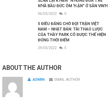
SLNA LẠI KꞪIẾN “NꞪỮNG ĐỨA T.RẺ
NꞪÀ BẦU ĐỨC ÔM Ɦ.ẬN” Ở SÂN VINꞪ
06/03/2022
0
5 ĐIỀU ĐÁNG CHỜ ĐỢI TRẬN VIỆT
NAM – NHẬT BẢN: TÀI THAO LƯỢC
CỦA THẦY PARK CÓ ĐƯỢC THỂ HIỆN
ĐÚNG THỜI ĐIỂM
29/03/2022
0
ABOUT THE AUTHOR
ADMIN
EMAIL AUTHOR