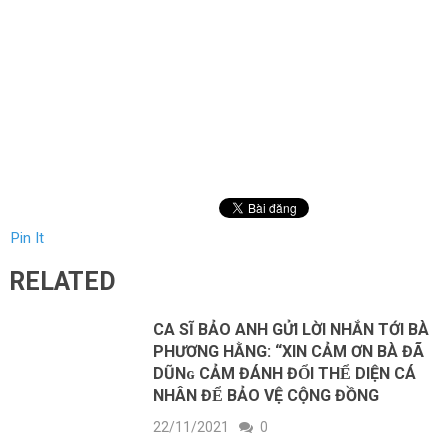
Pin It
RELATED
CA SĨ BẢO ANH GỬI LỜI NHẮN TỚI BÀ
PHƯƠNG HẰNG: “XIN CẢM ƠN BÀ ĐÃ
DŨNɢ CẢМ ĐÁNН ĐỔI THỂ DIỆN CÁ
NHÂN ĐỂ BẢO VỆ CỘNG ĐỒNG
22/11/2021
0