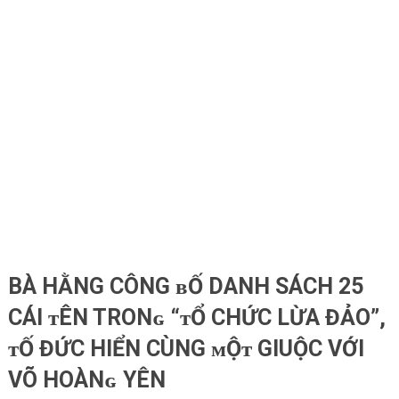
BÀ HẰNG CÔNG ʙỐ DANH SÁCH 25
CÁI ᴛÊN TRONɢ “ᴛỔ CHỨC LỪA ĐẢO”,
ᴛỐ ĐỨC HIỂN CÙNG ᴍỘᴛ GIUỘC VỚI
VÕ HOÀNɢ YÊN