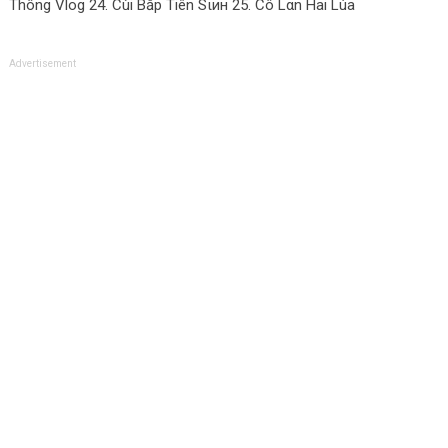
Thông Vlog 24. Cùi Bắp Tiên Ѕιин 25. Cô Lαn Hai Lúa
Advertisement