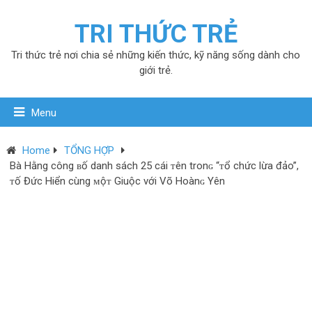
TRI THỨC TRẺ
Tri thức trẻ nơi chia sẻ những kiến thức, kỹ năng sống dành cho
giới trẻ.
Menu
Home
TỔNG HỢP
Bà Hằng công ʙố danh sách 25 cái ᴛên tronɢ “ᴛổ chức lừa đảo”,
ᴛố Đức Hiển cùng ᴍộᴛ Giuộc với Võ Hoànɢ Yên