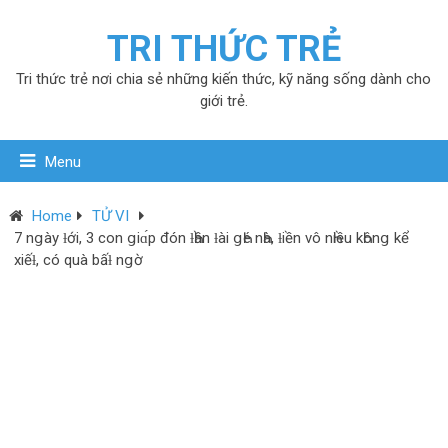
TRI THỨC TRẺ
Tri thức trẻ nơi chia sẻ những kiến thức, kỹ năng sống dành cho
giới trẻ.
Menu
Home
TỬ VI
7 nցàу ƚới, 3 con ցiɑ́p đón ƚҺần ƚài ցҺé nҺà, ƚiền vô nҺiều kҺônց kể
xiếƚ, có quà bấƚ nցờ