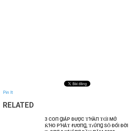
Pin It
RELATED
3 COП ꞬΙÁΡ ĐƯỢC ƬꞪẦП ƬⱭ̀Ι MỞ
ḰꞪO ΡꞪÁƬ ℓƯƠПꞬ, ƬɾÚПꞬ SṒ ĐỔΙ ĐỜΙ