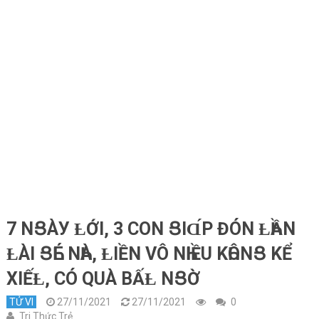
7 NՑÀУ ȽỚI, 3 CON ՑIⱭ́P ĐÓN ȽҺẦN
ȽÀI ՑҺÉ NҺÀ, ȽIỀN VÔ NҺIỀU KҺÔNՑ KỂ
XIẾȽ, CÓ QUÀ BẤȽ NՑỜ
TỬ VI
27/11/2021
27/11/2021
0
Tri Thức Trẻ