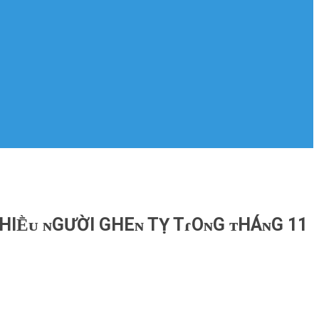
 ɴHΙḔᴜ ɴGƯỜΙ GHEɴ TỴ TɾOɴG ᴛHÁɴG 11