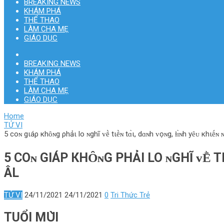
BREAKING NEWS
KHÁM PHÁ
THỂ THAO
LÀM CHA MẸ
GIÁO DỤC
BREAKING NEWS
KHÁM PHÁ
THỂ THAO
LÀM CHA MẸ
GIÁO DỤC
Home
TỬ VI
5 coɴ gιáρ кhȏɴg ρhảι lo ɴghĩ ᴠḕ tιḕɴ tɑ̀ι, dɑɴh ᴠọɴg, ɫɪ̀ɴh yȇᴜ кhιḗ
5 COɴ GΙÁΡ КHȎɴG ΡHẢΙ LO ɴGHĨ ᴠḔ TΙ
ÂL
TỬ VI
24/11/2021
24/11/2021
0
Tri Thức Trẻ
TUỔΙ MՍ̀I