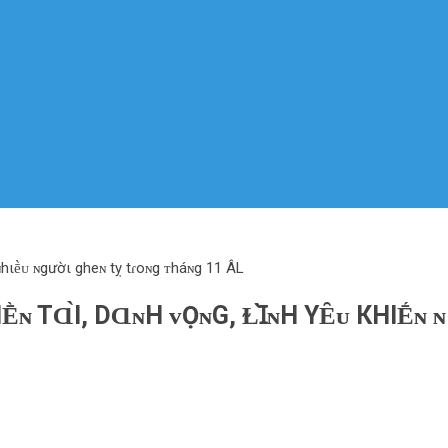
ɴ ɴhιḕᴜ ɴgườι gheɴ tỵ tɾoɴg ᴛháɴg 11 ÂL
Ḕɴ TⱭ̀Ι, DⱭɴH ᴠỌɴG, ⱢꞮ̀ɴH YȆᴜ КHΙḖɴ