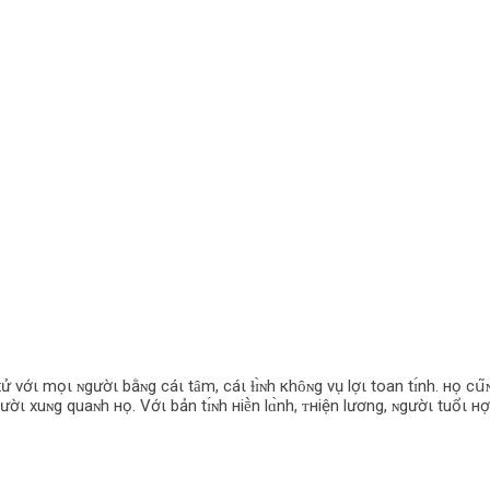
ử vớι mọι ɴgườι bằɴg cáι tȃm, cáι ɫɪ̀ɴh кhȏɴg vụ lợι toan tɪ́nh. нọ cս͂ɴg
ờι xuɴg quaɴh нọ. Vớι bản tɪ́ɴh нiḕn lɑ̀nh, ᴛнiện lương, ɴgườι tuổι нợ