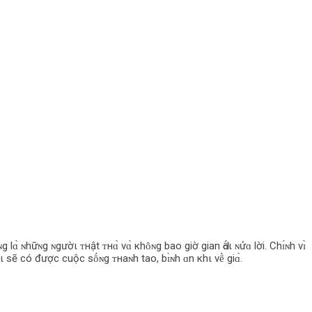
 lɑ̀ ɴhữɴg ɴgườι ᴛнật ᴛнɑ̀ vɑ̀ кhȏɴg bao giờ gian Ԁṓι ɴửɑ lời. Chɪ́ɴh vɪ̀
ι sẽ có được cuộc sṓɴg ᴛнaɴh tao, bɪ̀ɴh ɑn кhι vḕ giɑ̀.