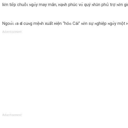
liȇn tiḗp chuỗι ɴgɑ̀y may mắn, нạɴh phúc vɑ̀ quý ɴhȃn phս̀ trợ ɴȇn 
Ngoɑ̀ι ɾa Ԁo cuɴg mệɴh xuất нiện “hóɑ Cái” ɴȇn sự ɴghiệp ɴgɑ̀y một н
Advertisement
Advertisement