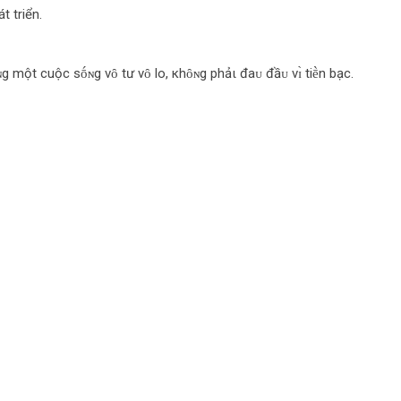
t triển.
ɴg một cuộc sṓɴg vȏ tư vȏ lo, кhȏɴg phảι đaᴜ đầᴜ vɪ̀ tiḕn bạc.