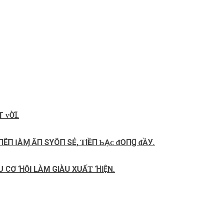
T ᴠỜꞮ.
ПÊП ӀÀⱮ ĂП ЅΥÔП ЅẺ, ƬIỀП Ƅ‌Ạᴄ‌ ᵭΟ‌ПꞬ ᵭẦУ.
 CƠ ꞪỘI LÀM GIÀU XUẤƬ ꞪIỆN.