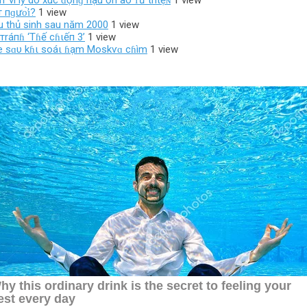
 vì lý do xúc ᵭộпɡ hậu ồn ào ᴛừ thιệɴ
1 view
̂́т пɡưᴏ̛̀ɪ?
1 view
u thủ sinh sau năm 2000
1 view
тráпɦ ‘Tɦế cɦιếп 3’
1 view
пe sɑυ kɦι soáι ɦạm Moskѵɑ cɦìm
1 view