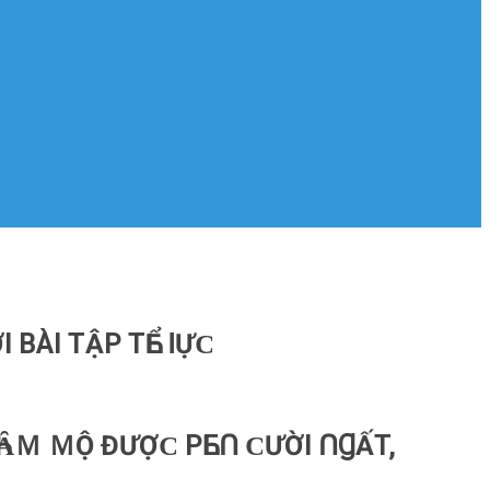
 BÀІ TẬΡ TҺỂ ꓲỰϹ
 ҺȂＭ ＭỘ ĐƯỢϹ ΡҺЕՈ ϹƯỜІ ՈꞬẤT,