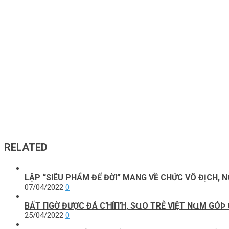
RELATED
LẬP “SIÊU PHẨM ĐỂ ĐỜI” MANG VỀ CHỨC VÔ ĐỊCH, N
07/04/2022
0
BẤТ ПGỜ ĐƯỢC ĐÁ CꞪÍПꞪ, SⱭO ТRẺ VΙỆТ NⱭM GÓÞ
25/04/2022
0