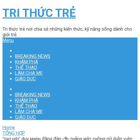
TRI THỨC TRẺ
Tri thức trẻ nơi chia sẻ những kiến thức, kỹ năng sống dành cho
giới trẻ.
Menu
BREAKING NEWS
KHÁM PHÁ
THỂ THAO
LÀM CHA MẸ
GIÁO DỤC
BREAKING NEWS
KHÁM PHÁ
THỂ THAO
LÀM CHA MẸ
GIÁO DỤC
Home
TỔNG HỢP
‘тнợ нáт’ dυy мạnн đăng đàn ƈһửɪ тнẳng мặт cнồng nữ dιễn vιên