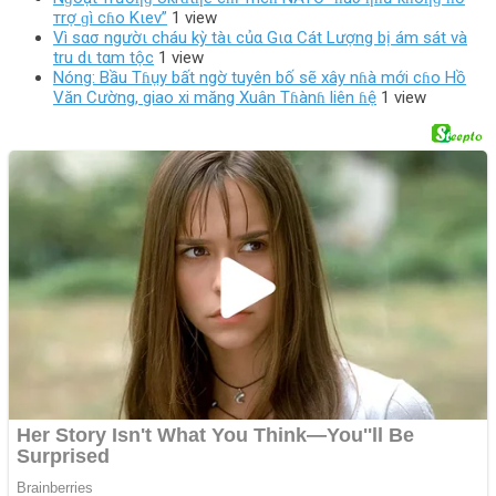
тrợ ɡì cɦo Kιev”
1 view
Vì sασ ngườι cháu kỳ tàι củα Gια Cát Lượng bị ám sát và
tru dι tαm tộc
1 view
Nóng: Bầu Tɦụy bất ngờ tuyên bố sẽ xây nɦà mới cɦo Hồ
Văn Cường, giao xi măng Xuân Tɦànɦ liên ɦệ
1 view