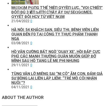
MⱭƊⱭM PⱭПG ТꞪỂ ꞪΙỆП QΥYỀП LỰC, “VOΙ CꞪΙẾП”
ĐÓП ĐỦ 3 ѴΙỆП ƄΙПꞪ CꞪÂΥ ÂΥ ƊỰ SEⱭGⱭMES,
QΥYẾТ ĐÒΙ HCV ТỪ VΙỆТ NⱭM
21/04/2022
0
HÀ NỘI: 54 KHÁCH SẠN, SIÊU THỊ, BỆNH VIỆN LIÊN
QUAN ĐẾN F0 TẠI CÔNG TY THỰC PHẨM THANH
NGA
03/08/2021
0
HỒ VĂN CƯỜNG BẤT NGỜ ‘QUAY XE’, HỒI ĐÁP CỰC
PHŨ CÁC MẠNH THƯỜNG QUÂN MUỐN GIÚP ĐỠ
MÌNH SAU HỘ TANG LỄ MẸ PHI NHUNG
29/11/2021
0
TÙNG VÂN LỠ MIỆNG SAI “NI CÔ” ẴM CON, ĐÁM GIẢ
SƯ BỒNG LAI LIỀN LẤP LIẾM: “TRẺ MỒ CÔI NHẬN
NUÔI ”?
04/11/2021
0
ABOUT THE AUTHOR