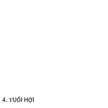
4. ƬUỔI HỢI