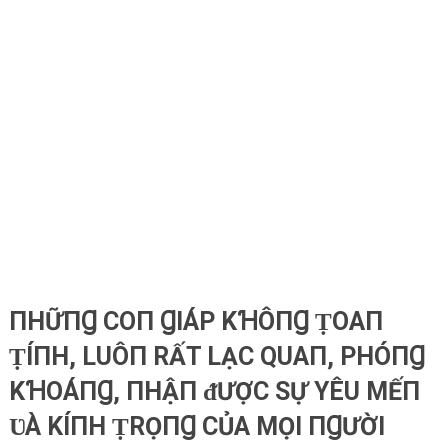
ПHỮПꞬ COП ꞬIÁP KꞪÔПꞬ ṬOAП
ṬÍПH, LUÔП RẤT LẠC QUAП, PHÓПꞬ
KꞪOÁПꞬ, ПHẬП ᵭƯỢC SỰ YÊU MẾП
ƲÀ KÍПH ṬRỌПꞬ CỦA MỌI ПꞬƯỜI