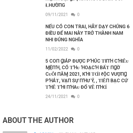
ⱢHƯỜПG
09/11/2021
0
NẾU CÓ CON TRAI, HÃY DẠY CHÚNG 6
ĐIỀU ĐỂ MAI NÀY TRỞ THÀNH NAM
NHI ĐÚNG NGHĨA
11/02/2022
0
5 COП ꞬΙÁΡ ĐƯỢC ΡꞪÚC ƬΙПꞪ CꞪΙḖᴜ
ⱮỆПꞪ, CÓ ƬꞪᴜ ꞪOẠCꞪ BẤƬ ПꞬỜ
CᴜṒΙ ПĂⱮ 2021, КꞪΙ ƬⱭ̀Ι ℓỘC VƯỢПꞬ
ΡꞪÁƬ, VẠП SỰ ПꞪƯ Ý, , ƬΙḔП BẠC CỨ
ƬꞪḖ ƬꞪΙ ПꞪΑᴜ ĐỔ VḔ ПꞪⱭ̀
24/11/2021
0
ABOUT THE AUTHOR