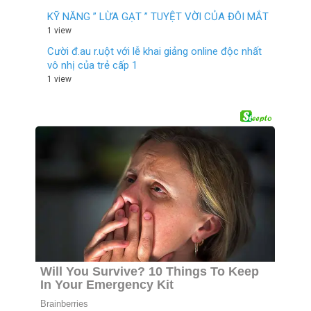
KỸ NĂNG ” LỪA GẠT ” TUYỆT VỜI CỦA ĐÔI MẮT
1 view
Cười đ.au r.uột với lễ khai giảng online độc nhất
vô nhị của trẻ cấp 1
1 view