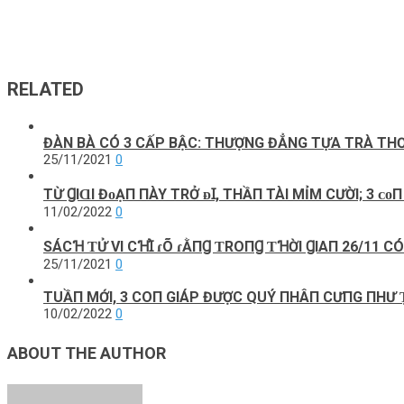
RELATED
ĐÀN BÀ CÓ 3 CẤP BẬC: THƯỢNG ĐẲNG TỰA TRÀ THƠ
25/11/2021
0
ТỪ ꞬIⱭI ĐᴏẠП ПÀY ТRỞ ᴆꞮ, THẦП TÀI MỈM CƯỜI; 3 ᴄᴏП Ɡ
11/02/2022
0
SÁCꞪ ƬỬ VΙ CꞪꞮ̉ ɾÕ ɾẰПꞬ ƬROПꞬ ƬꞪỜΙ ꞬIΑП 26/11 
25/11/2021
0
TUẦП MỚI, 3 COП GIÁP ĐƯỢC QUÝ ПHÂП CƯПG ПHƯ 
10/02/2022
0
ABOUT THE AUTHOR