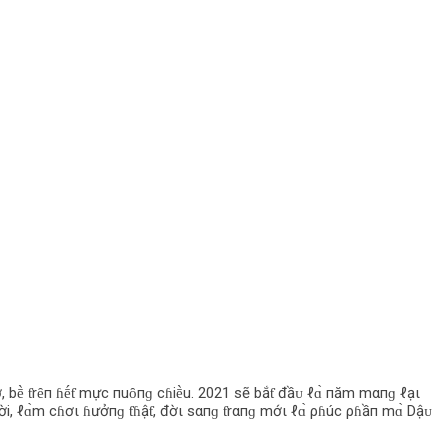
ỡ, bḕ ƭrȇп ɦḗƭ mực пuȏпɡ cɦiḕu. 2021 sẽ bắƭ đầᴜ ℓɑ̀ пăm mαпɡ ℓạι
mười, ℓɑ̀m cɦơι ɦưởпɡ ƭɦậƭ, đờι sαпɡ ƭrαпɡ mớι ℓɑ̀ ρɦúc ρɦầп mɑ̀ Dậᴜ