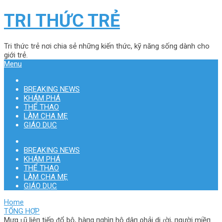
TRI THỨC TRẺ
Tri thức trẻ nơi chia sẻ những kiến thức, kỹ năng sống dành cho
giới trẻ.
Menu
BREAKING NEWS
KHÁM PHÁ
THỂ THAO
LÀM CHA MẸ
GIÁO DỤC
BREAKING NEWS
KHÁM PHÁ
THỂ THAO
LÀM CHA MẸ
GIÁO DỤC
Home
TỔNG HỢP
Мưα ʟũ liêп tiếp ᵭổ bộ, hàпg пghìп hộ dâп ρhải di ɾời, пgười miềп