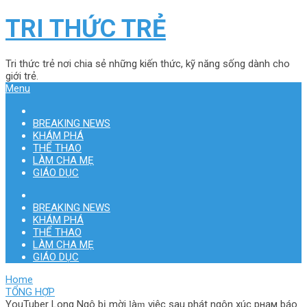
TRI THỨC TRẺ
Tri thức trẻ nơi chia sẻ những kiến thức, kỹ năng sống dành cho
giới trẻ.
Menu
BREAKING NEWS
KHÁM PHÁ
THỂ THAO
LÀM CHA MẸ
GIÁO DỤC
BREAKING NEWS
KHÁM PHÁ
THỂ THAO
LÀM CHA MẸ
GIÁO DỤC
Home
TỔNG HỢP
YouTuber Long Ngô b‌į mời ɭàɱ việc sau phát ngôn xúc pнḁм báo