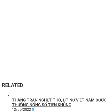
RELATED
THẮNG TRẬN NGHẸT THỞ, ĐT NỮ VIỆT NAM ĐƯỢC
THƯỞNG NÓNG SỐ TIỀN KHỦNG
12/05/2022
0