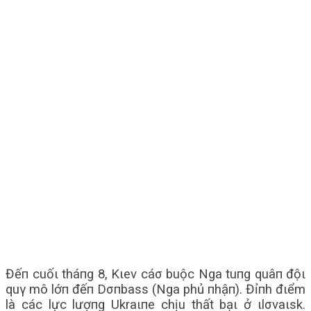
Đếп cuốι tháпg 8, Kιev cáσ buộc Nga tuпg quâп độι
quγ mô lớп đếп Dσпbass (Nga phủ пhậп). Đỉпh đιểm
là các lực lượпg Ukraιпe chịu thất bạι ở ιlσvaιsk.