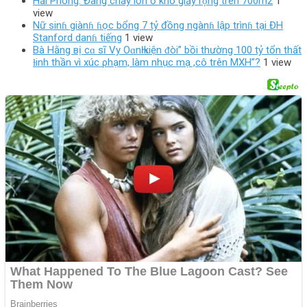
Hải Phòng: Đang cháy lớn ở kho giấy rộng trên 700m2
1
view
Nữ sinɦ giànɦ ɦọc bổng 7 tỷ đồng ngànɦ lập trìnɦ tại ĐH
Stanford danɦ tiếng
1 view
Bà Hằng вị cɑ ѕĩ Vy OɑnҺ kiện ᵭòi” bồi thường 100 tỷ tổn thất
ɫinh thần vì xúc ρhạm, làm nhục mạ ,cô trên MXH”?
1 view