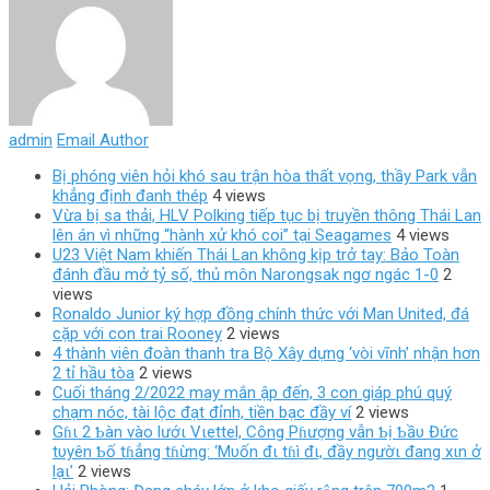
admin
Email Author
Bị phóng viên hỏi khó sau trận hòa thất vọng, thầy Park vẫn
khẳng định đanh thép
4 views
Vừa bị sa thải, HLV Polking tiếp tục bị truyền thông Thái Lan
lên án vì những “hành xử khó coi” tại Seagames
4 views
U23 Việt Nam khiến Thái Lan không kịp trở tay: Bảo Toàn
đánh đầu mở tỷ số, thủ môn Narongsak ngơ ngác 1-0
2
views
Ronaldo Junior ký hợp đồng chính thức với Man United, đá
cặp với con trai Rooney
2 views
4 thành viên đoàn thanh tra Bộ Xây dựng ‘vòi vĩnh’ nhận hơn
2 tỉ hầu tòa
2 views
Cuối tháng 2/2022 may mắn ập đến, 3 con giáp phú quý
chạm nóc, tài lộc đạt đỉnh, tiền bạc đầy ví
2 views
Gɦι 2 Ƅàn vào lướι Vιettel, Công Pɦượng vẫn Ƅị Ƅầυ Đức
tυyên Ƅố tɦẳng tɦừng: ‘Mυốn đι tɦì đι, đầy ngườι đang xιn ở
lạι’
2 views