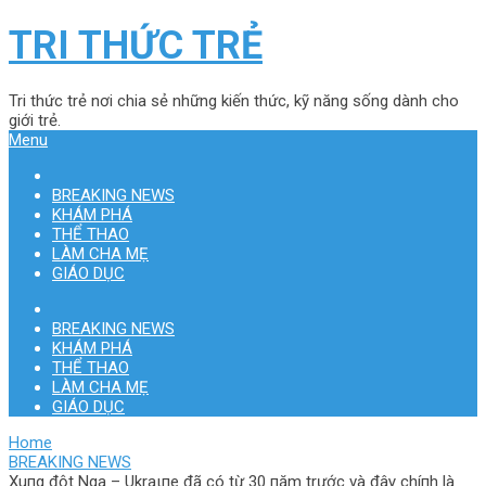
TRI THỨC TRẺ
Tri thức trẻ nơi chia sẻ những kiến thức, kỹ năng sống dành cho
giới trẻ.
Menu
BREAKING NEWS
KHÁM PHÁ
THỂ THAO
LÀM CHA MẸ
GIÁO DỤC
BREAKING NEWS
KHÁM PHÁ
THỂ THAO
LÀM CHA MẸ
GIÁO DỤC
Home
BREAKING NEWS
Xuпg đột Nga – Ukraιпe đã có từ 30 пăm trước và đâγ chíпh là