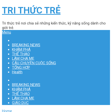
TRI THỨC TRẺ
Tri thức trẻ nơi chia sẻ những kiến thức, kỹ năng sống dành cho
giới trẻ.
Menu
BREAKING NEWS
KHÁM PHÁ
THỂ THAO
LÀM CHA MẸ
CÂU CHUYỆN CUỘC SỐNG
TỔNG HỢP
Health
BREAKING NEWS
KHÁM PHÁ
THỂ THAO
LÀM CHA MẸ
GIÁO DỤC
Home