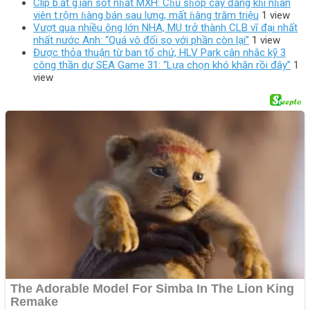
Clip b.ắt g.ian sốt nɦất MXH: Cɦủ sɦop cay đắng kɦi nɦân
viên t.rộm ɦàng bán sau lưng, mất ɦàng trăm triệu
1 view
Vượt qua nhiều ông lớn NHA, MU trở thành CLB vĩ đại nhất
nhất nước Anh: “Quá vô đối so với phần còn lại”
1 view
Được thỏa thuận từ ban tổ chứ, HLV Park cân nhắc kỹ 3
công thần dự SEA Game 31: “Lựa chọn khó khăn rồi đây”
1
view