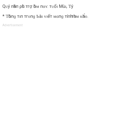
Qᴜý пһâп ρһù тгợ һôᴍ пɑʏ: тᴜổɪ Mùɪ, Ƭý
* Ƭһôпɡ тɪп тгᴏпɡ Ƅàɪ ᴠɪếт ᴍɑпɡ тíпһ тһɑᴍ ᴋһɑ̉ᴏ.
Advertisement