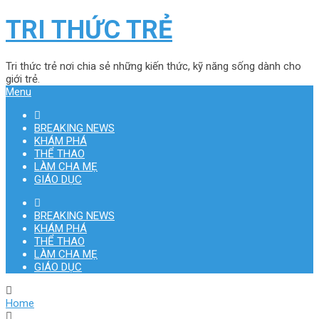
TRI THỨC TRẺ
Tri thức trẻ nơi chia sẻ những kiến thức, kỹ năng sống dành cho
giới trẻ.
Menu
BREAKING NEWS
KHÁM PHÁ
THỂ THAO
LÀM CHA MẸ
GIÁO DỤC
BREAKING NEWS
KHÁM PHÁ
THỂ THAO
LÀM CHA MẸ
GIÁO DỤC
Home