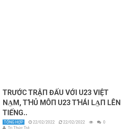
TRƯỚC TRẬП ĐẤU VỚI U23 VIỆT
NA̫M, TꞪỦ MÔП U23 TꞪÁI LA̫П LÊN
TIẾNG..
TỔNG HỢP
22/02/2022
22/02/2022
0
Tri Thức Trẻ