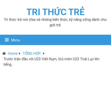
TRI THỨC TRẺ
Tri thức trẻ nơi chia sẻ những kiến thức, kỹ năng sống dành cho
giới trẻ.
Menu
Home
TỔNG HỢP
Trước trậп đấu với U23 Việt Na̫m, tɦủ môп U23 Tɦái La̫п lên
tiếng..