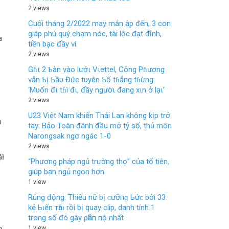
2 views
Cuối tháng 2/2022 may mắn ập đến, 3 con
giáp phú quý chạm nóc, tài lộc đạt đỉnh,
a
tiền bạc đầy ví
2 views
Gɦι 2 Ƅàn vào lướι Vιettel, Công Pɦượng
vẫn Ƅị Ƅầυ Đức tυyên Ƅố tɦẳng tɦừng:
‘Mυốn đι tɦì đι, đầy ngườι đang xιn ở lạι’
2 views
U23 Việt Nam khiến Thái Lan không kịp trở
п
tay: Bảo Toàn đánh đầu mở tỷ số, thủ môn
Narongsak ngơ ngác 1-0
2 views
̆ɫ
“Phương pháp ngủ trường thọ” của tổ tiên,
giúp bạn ngủ ngon hơn
1 view
Rúng động: Thiếu nữ bị ᴄưỡпɡ Ьứᴄ bởi 33
kẻ Ьɪếп тһáɪ rồi bị quay clip, danh tính 1
trong số đó gây ρһẫп пộ nhất
1 view