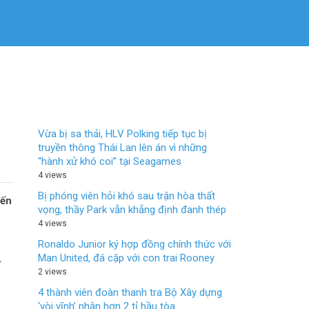
Vừa bị sa thải, HLV Polking tiếp tục bị
truyền thông Thái Lan lên án vì những
“hành xử khó coi” tại Seagames
4 views
Bị phóng viên hỏi khó sau trận hòa thất
đến
vọng, thầy Park vẫn khẳng định đanh thép
4 views
Ronaldo Junior ký hợp đồng chính thức với
Man United, đá cặp với con trai Rooney
ự
2 views
4 thành viên đoàn thanh tra Bộ Xây dựng
‘vòi vĩnh’ nhận hơn 2 tỉ hầu tòa