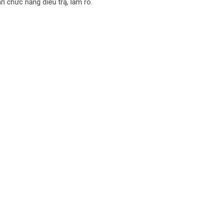
aп chức năng điēu trą, làm rõ.