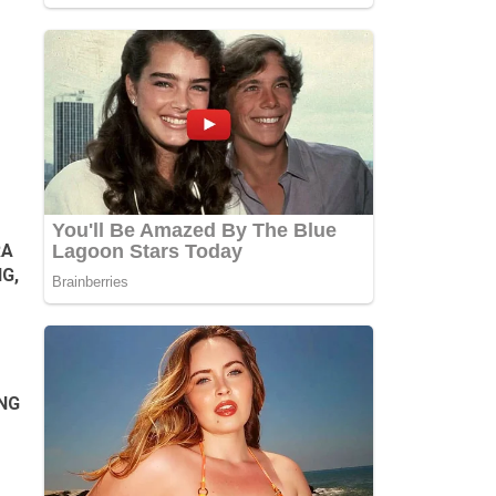
RA
G,
NG