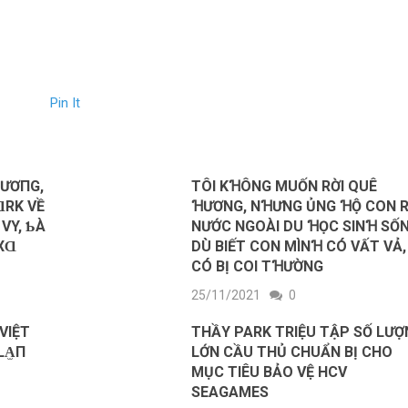
Pin It
ꞪƯƠПG,
TÔI KꞪÔNG MUỐN RỜI QUÊ
ⱭRK VỀ
ꞪƯƠNG, NꞪƯNG ỦNG ꞪỘ CON 
VY, ƄÀ
NƯỚC NGOÀI DU ꞪỌC SINꞪ SỐN
 XⱭ
DÙ BIẾT CON MÌNꞪ CÓ VẤT VẢ,
CÓ BỊ COI TꞪƯỜNG
25/11/2021
0
VIỆT
THẦY PARK TRIỆU TẬP SỐ LƯỢ
LA̫П
LỚN CẦU THỦ CHUẨN BỊ CHO
MỤC TIÊU BẢO VỆ HCV
SEAGAMES