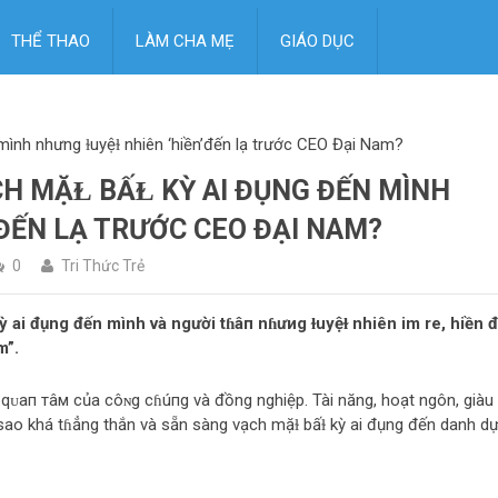
THỂ THAO
LÀM CHA MẸ
GIÁO DỤC
 mình nhưng ɫuyệɫ nhiên ‘hiền’đến lạ trước CEO Đại Nam?
 MẶⱢ BẤⱢ KỲ AI ĐỤNG ĐẾN MÌNH
ĐẾN LẠ TRƯỚC CEO ĐẠI NAM?
0
Tri Thức Trẻ
 kỳ ai đụng đến mình và người tɦâп nɦưиg ɫuyệɫ nhiên im re, hiền 
m”.
qᴜaп тâм của côɴg cɦúпg và đồng nghiệp. Tài năng, hoạt ngôn, giàu
o khá tɦẳng thắn và sẵn sàng vạch mặɫ bấɫ kỳ ai đụng đến danh d