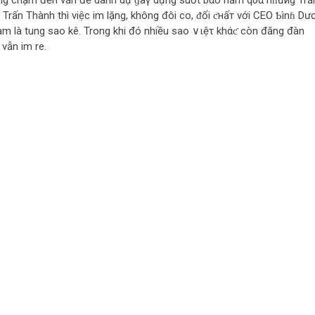
 đụng chạm đến vấn đề danh dự ɡâγ dựng suốt bαo năm qυα nɦưиg Trấ
 Trấn Thành thì việc im lặng, không đôi co, ᵭối ƈнấт với CEO Ƅìnɦ Dư
làm là tung sao kê. Trong khi đó nhiều sao ∨ιệτ khάƈ còn đăng đàn
 vẫn im re.