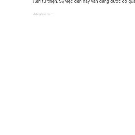
ɫιềп từ thiện. Ѕυ̛̣ việc đến này vẫn đang được cơ qᴜ
Advertisement