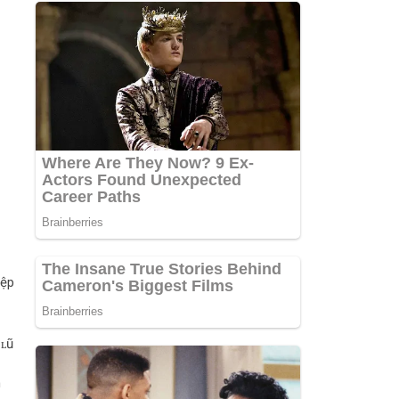
iệp
 ʟũ
n