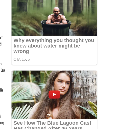
ời
ôi
m.
của
là
i
ɭàɱ