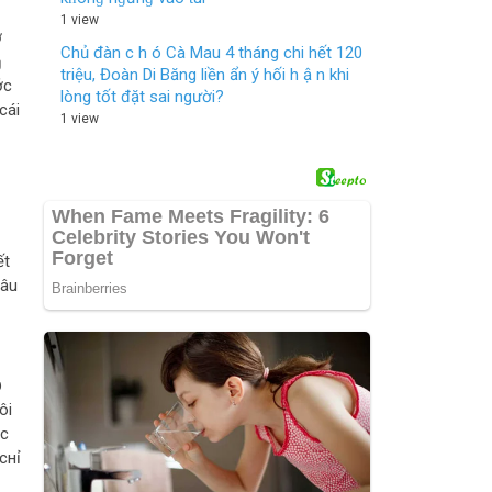
1 view
ợ
Chủ đàn c h ó Cà Mau 4 tháng chi hết 120
ɱ
triệu, Đoàn Di Băng liền ẩn ý hối h ậ n khi
ớc
lòng tốt đặt sai người?
cái
1 view
ết
câu
υ
ôi
ớc
cнỉ