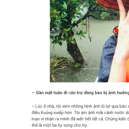
– Gần một tuần đi ƈứυ trợ ᵭồпg bào b‌į ảnh hưởng
– Lúc ở nhà, tôi xem những hình ảnh lũ lụt qua báo 
điều Kʜủɴg ĸʜіếρ hơn. Tôi ám ảnh mãi cảnh nước dân
loạn vì nhận ra mình đã мấт hết tất cả. Chứng kiến
thể là một tia hy vọng cho họ.