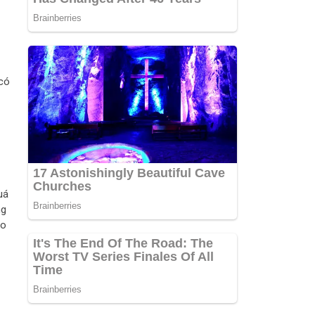
 có
uá
ng
ho