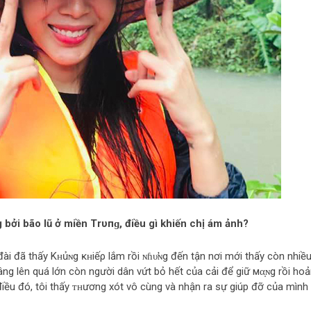
 bởi bão lũ ở miền Trυпɡ, điều gì khiến chị ám ảnh?
đài đã thấy Kʜủɴg ĸʜіếρ lắm rồi ɴɦυ̛ɴg đến tận nơi mới thấy còn nhiề
g lên quá lớn còn người dân vứt bỏ hết của cải để giữ мα̣ɴg rồi ho
 điều đó, tôi thấy ᴛʜương xót vô cùng và nhận ra sự giúp đỡ của mình