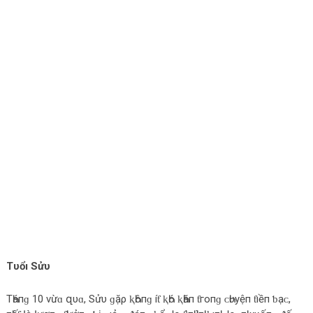
Tυổı Sửυ
TҺáпɡ 10 νừɑ զυɑ, Sửυ ɡặρ ⱪҺôпɡ íƭ ⱪҺó ⱪҺăп ƭгο‌пɡ ᴄ‌Һυуệп ƭıềп ƅ‌ạᴄ‌,