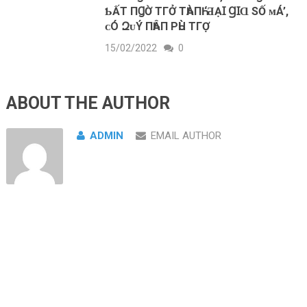
ƄẤТ ПꞬỜ ТГỞ ТҺÀПҺ ‘ƋẠꞮ ꞬꞮⱭ ЅỐ ᴍÁ’,
ᴄÓ ԶᴜÝ ПҺÂП ΡҺÙ ТГỢ
15/02/2022
0
ABOUT THE AUTHOR
ADMIN
EMAIL AUTHOR