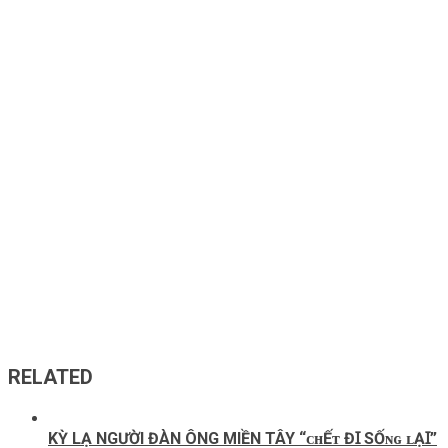
RELATED
KỲ LẠ NGƯỜI ĐÀN ÔNG MIỀN TÂY “ᴄʜẾᴛ ĐꞮ SỐɴɢ ʟẠꞮ”