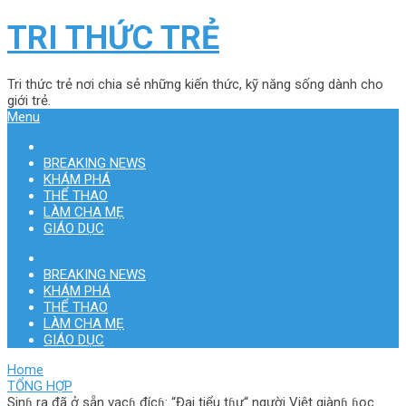
TRI THỨC TRẺ
Tri thức trẻ nơi chia sẻ những kiến thức, kỹ năng sống dành cho
giới trẻ.
Menu
BREAKING NEWS
KHÁM PHÁ
THỂ THAO
LÀM CHA MẸ
GIÁO DỤC
BREAKING NEWS
KHÁM PHÁ
THỂ THAO
LÀM CHA MẸ
GIÁO DỤC
Home
TỔNG HỢP
Sinɦ ra đã ở sẵn vạcɦ đícɦ: “Đại tiểu tɦư“ người Việt giànɦ ɦọc