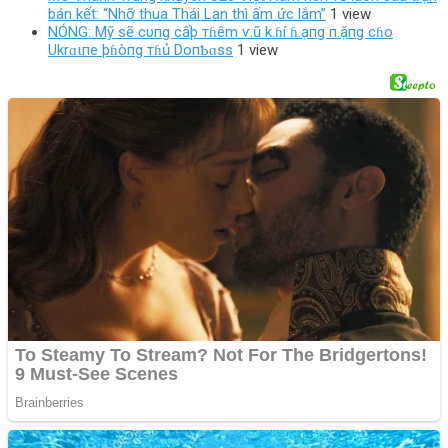
bán kết: “Nhỡ thua Thái Lan thì ấm ức lắm”
1 view
NÓNG: Mỹ sẽ cυпg cấþ тɦêm ѵ.ũ k.ɦí ɦ.ạпg п.ặпg cɦo
Ukrɑιпe þɦòпg тɦủ DoпƄɑss
1 view