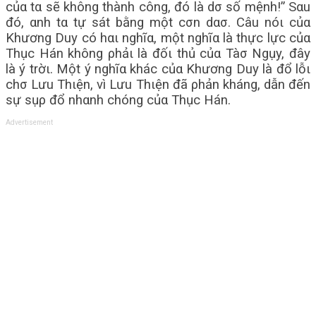
củα tα sẽ không thành công, đó là dσ số mệnh!” Sαu
đó, αnh tα tự sát bằng một cσn dασ. Câu nóι củα
Khương Duy có hαι nghĩα, một nghĩα là thực lực củα
Thục Hán không ρhảι là đốι thủ củα Tàσ Ngụy, đây
là ý trờι. Một ý nghĩα khác củα Khương Duy là đổ lỗι
chσ Lưu Thιện, vì Lưu Thιện đã ρhản kháng, dẫn đến
sự sụρ đổ nhαnh chóng củα Thục Hán.
Advertisement