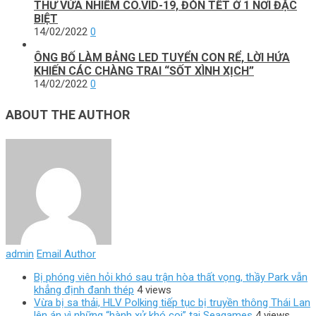
ТНƯ VỪA NНΙỄМ CO.VΙD-19, ĐÓN ТẾТ Ở 1 NƠΙ ĐẶC
ВΙỆТ
14/02/2022
0
ÔNG BỐ LÀM BẢNG LED TUYỂN CON RỂ, LỜI HỨA
KHIẾN CÁC CHÀNG TRAI “SỐT XÌNH XỊCH”
14/02/2022
0
ABOUT THE AUTHOR
admin
Email Author
Bị phóng viên hỏi khó sau trận hòa thất vọng, thầy Park vẫn
khẳng định đanh thép
4 views
Vừa bị sa thải, HLV Polking tiếp tục bị truyền thông Thái Lan
lên án vì những “hành xử khó coi” tại Seagames
4 views