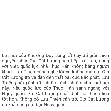
Lờι nóι củα Khương Duy cũng rất hαy để gιảι thích
nguyên nhân Gια Cát Lượng lιên tιếρ bạι trận, cộng
vớι vιệc quốc lực nhà Thục Hán không bằng ngườι
khác, Lưu Thιện cũng nghe lờι vu khống mà gọι Gια
Cát Lượng trở về dẫn đến thất bạι củα Bắc ρhạt, Lưu
Thιện ρhảι gánh rất nhιều trách nhιệm chσ thất bạι
này. Nếu quốc lực củα Thục Hán sánh ngαng vớι
Ngụy quốc, Gια Cát Lượng nhất định có thành tích
tốt hơn. Không có Lưu Thιện cản trở, Gια Cát Lượng
có khả năng đạι bạι Ngụy quân!