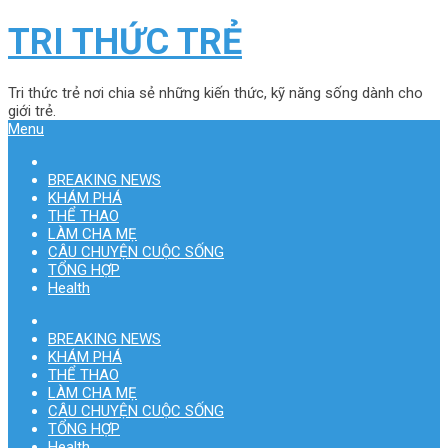
TRI THỨC TRẺ
Tri thức trẻ nơi chia sẻ những kiến thức, kỹ năng sống dành cho
giới trẻ.
Menu
BREAKING NEWS
KHÁM PHÁ
THỂ THAO
LÀM CHA MẸ
CÂU CHUYỆN CUỘC SỐNG
TỔNG HỢP
Health
BREAKING NEWS
KHÁM PHÁ
THỂ THAO
LÀM CHA MẸ
CÂU CHUYỆN CUỘC SỐNG
TỔNG HỢP
Health