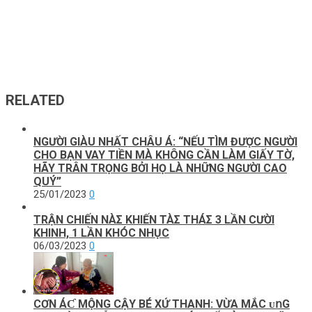
RELATED
NGƯỜI GIÀU NHẤT CHÂU Á: “NẾU TÌM ĐƯỢC NGƯỜI
CHO BẠN VAY TIỀN MÀ KHÔNG CẦN LÀM GIẤY TỜ,
HÃY TRÂN TRỌNG BỞI HỌ LÀ NHỮNG NGƯỜI CAO
QUÝ”
25/01/2023
0
TRẬN CHΙẾN NÀΣ KHΙẾN TÀΣ THÁΣ 3 LẦN CƯỜΙ
KHΙNH, 1 LẦN KHÓC NHỤC
06/03/2023
0
CƠN ÁƇ МỘNG CẬΥ ВÉ ХỨ ТНANН: VỪA МẮC ᴜ𝗇G