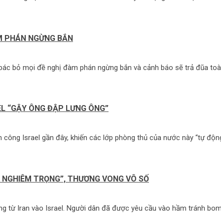
ÀM PHÁN NGỪNG BẮN
bố bác bỏ mọi đề nghị đàm phán ngừng bắn và cảnh báo sẽ trả đũa to
EL “GẬY ÔNG ĐẬP LƯNG ÔNG”
 công Israel gần đây, khiến các lớp phòng thủ của nước này “tự độn
HÁ NGHIÊM TRỌNG”, THƯƠNG VONG VÔ SỐ
ng từ Iran vào Israel. Người dân đã được yêu cầu vào hầm tránh bom.