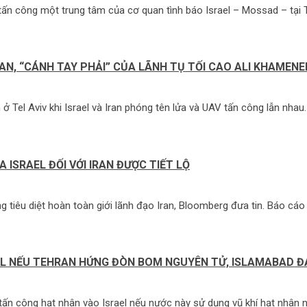
ấn công một trung tâm của cơ quan tình báo Israel – Mossad – tại Te
AN, “CÁNH TAY PHẢI” CỦA LÃNH TỤ TỐI CAO ALI KHAMENE
 Tel Aviv khi Israel và Iran phóng tên lửa và UAV tấn công lẫn nhau.
 ISRAEL ĐỐI VỚI IRAN ĐƯỢC TIẾT LỘ
ăng tiêu diệt hoàn toàn giới lãnh đạo Iran, Bloomberg đưa tin. Báo c
EL NẾU TEHRAN HỨNG ĐÒN BOM NGUYÊN TỬ, ISLAMABAD Đ
tấn công hạt nhân vào Israel nếu nước này sử dụng vũ khí hạt nhân