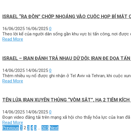
ISRAEL “RA ĐÒN” CHỚP NHOÁNG VÀO CUỘC HỌP BÍ MẬT 
16/06/2025
16/06/2025
0
Theo lời kể của người dân sống gần khu vực bị tấn công, nơi được c
Read More
ISRAEL – IRAN ĐÁNH TRẢ NHAU DỮ DỘI; IRAN ĐE DỌA TẤ
14/06/2025
14/06/2025
0
Thêm nhiều vụ nổ được ghi nhận ở Tel Aviv và Tehran, khi cuộc xung đ
Read More
TÊN LỬA IRAN XUYÊN THỦNG “VÒM SẮT”, HẠ 2 TIÊM KÍCH
14/06/2025
14/06/2025
0
Đoạn video đăng tải trên mạng xã hội cho thấy hỏa lực của Iran đã
Read More
ĐIỀU
Previous
1
2
3
4
5
…
505
Next