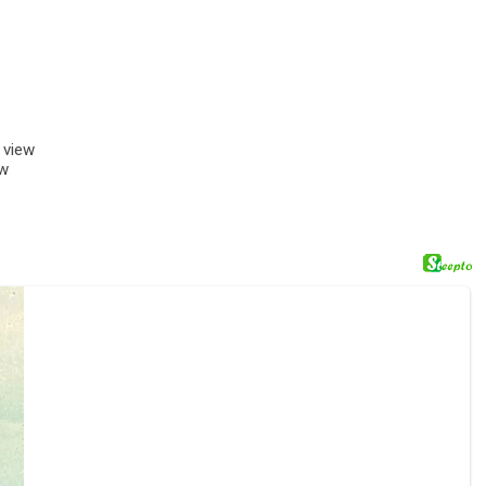
 view
ew