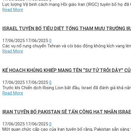
Lực lượng Vệ binh cách mạng Hồi giáo Iran (IRGC) tuyên bố họ đã t
Read More
ISRAEL TUYÊN BỐ TIÊU DIỆT TỔNG THAM MƯU TRƯỞNG IR
17/06/2025
17/06/2025
0
Các vụ nổ rung chuyển Tehran và còi báo động không kích vang lên ở
Read More
KẾ HOẠCH KHỦNG KHIẾP MANG TÊN “SƯ TỬ TRỖI DẬY” CỦA
17/06/2025
17/06/2025
0
Trước khi Chiến dịch Rising Lion bắt đầu, Israel đã đánh giá khả n
Read More
IRAN TUYÊN BỐ PAKISTAN SẼ TẤN CÔNG HẠT NHÂN ISRA
17/06/2025
17/06/2025
0
Một quan chức cấp cao của Iran tuyên bố rằng, Pakistan sẵn sàng 