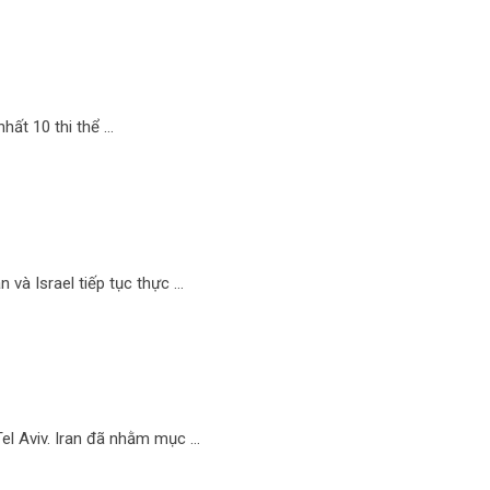
hất 10 thi thể …
n và Israel tiếp tục thực …
Tel Aviv. Iran đã nhằm mục …