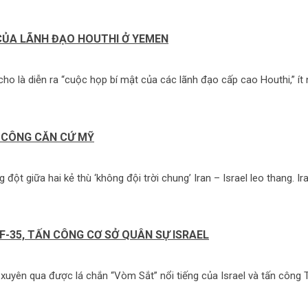
CỦA LÃNH ĐẠO HOUTHI Ở YEMEN
ho là diễn ra “cuộc họp bí mật của các lãnh đạo cấp cao Houthi,” ít n
N CÔNG CĂN CỨ MỸ
ột giữa hai kẻ thù ‘không đội trời chung’ Iran – Israel leo thang. Ira
 F-35, TẤN CÔNG CƠ SỞ QUÂN SỰ ISRAEL
 xuyên qua được lá chắn “Vòm Sắt” nổi tiếng của Israel và tấn công 