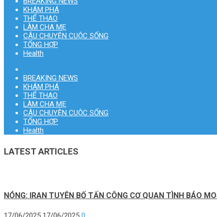
BREAKING NEWS
KHÁM PHÁ
THỂ THAO
LÀM CHA MẸ
CÂU CHUYỆN CUỘC SỐNG
TỔNG HỢP
Health
BREAKING NEWS
KHÁM PHÁ
THỂ THAO
LÀM CHA MẸ
CÂU CHUYỆN CUỘC SỐNG
TỔNG HỢP
Health
LATEST ARTICLES
NÓNG: IRAN TUYÊN BỐ TẤN CÔNG CƠ QUAN TÌNH BÁO MO
17/06/2025
17/06/2025
0