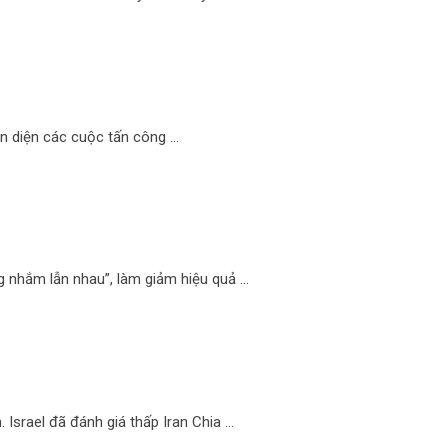
àn diện các cuộc tấn công …
g nhắm lẫn nhau”, làm giảm hiệu quả …
 Israel đã đánh giá thấp Iran Chia …