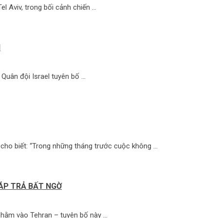
l Aviv, trong bối cảnh chiến …
I
 Quân đội Israel tuyên bố …
áo cho biết: “Trong những tháng trước cuộc không …
ÁP TRẢ BẤT NGỜ
 nhằm vào Tehran – tuyên bố này …