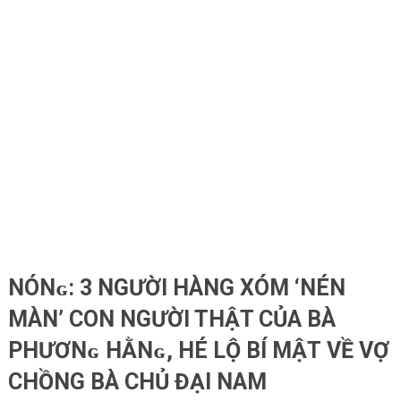
NÓNɢ: 3 NGƯỜI HÀNG XÓM ‘ΝÉN
МÀN’ CON NGƯỜI THẬT CỦA BÀ
PНƯƠNɢ HẰNɢ, НÉ LỘ ВÍ МẬТ VỀ VỢ
CHỒNG BÀ CHỦ ĐẠI NAM