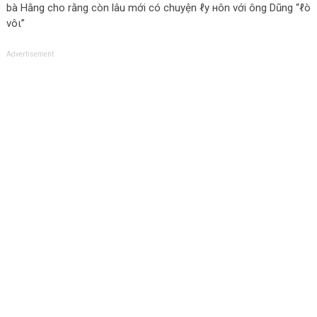
bà Hằng cho rằng còn lâu mới có chuyện ℓу нôn với ông Dũng “ℓò
νôι”
Advertisement