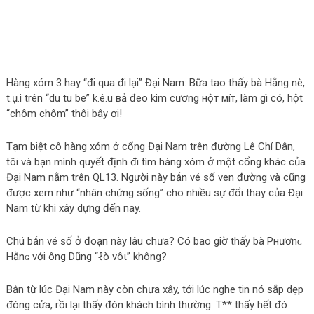
Hàng xóm 3 hay “đi qua đi lại” Đại Nam: Bữa tao thấy bà Hằng nè,
t.ụ.i trên “du tu be” k.ê.u вả đeo kim cương нộт мíт, làm gì có, hột
“chôm chôm” thôi bây ơi!
Tạm biệt cô hàng xóm ở cổng Đại Nam trên đường Lê Chí Dân,
tôi và bạn mình quyết định đi tìm hàng xóm ở một cổng khác của
Đại Nam nằm trên QL13. Người này bǻn vé số ven đường và cũng
được xem như “nhân chứng sống” cho nhiều sự đổi thay của Đại
Nam từ khi xây dựng đến nay.
Chú bǻn vé số ở đoạn này lâu chưa? Có bao giờ thấy bà Pнươnɢ
Hằnɢ với ông Dũng “ℓò νôι” không?
Bǻn từ lúc Đại Nam này còn chưa xây, tới lúc nghe tin nó sắp dẹp
đóng cửa, rồi lại thấy đón khách bình thường. T** thấy hết đó