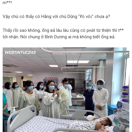
m**!
Vậy chú có thấy cô Hằng với chú Dũng “ℓò νôι” chưa ạ?
Thấy rồi sao không, ổng вả lâu lâu cũng có pнát từ thiện thì t**
tới nhận. Nói chung ở Bình Dương ai mà không biết ổng вả.