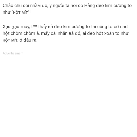
Chắc chú coi nhầм đó, ý người ta nói cô Hằng đeo kim cương to
như “нộт мíт”!
Xạσ χạσ mày, t** thấy вả đeo kim cương to thì cũng to cỡ như
hột chôm chôm à, mấy cái nhẫn вả đó, ai đeo hột xoàn to như
нộт мíт, ở đâu ra.
Advertisement