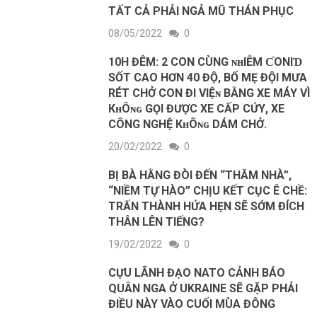
TẤT CẢ PHẢI NGẢ MŨ THÁN PHỤC
08/05/2022
0
10H ĐÊM: 2 CON CÙNG ɴʜΙỄМ ƇΟΝΙƊ
SỐT CAO HƠN 40 ĐỘ, BỐ MẸ ĐỘI MƯA
RÉT CHỞ CON ĐI VΙỆɴ BẰNG XE MÁY VÌ
КʜÔɴɢ GỌI ĐƯỢC XE CẤΡ CỨΥ, XE
CÔNG NGHỆ КʜÔɴɢ DÁM CHỞ.
20/02/2022
0
BỊ BÀ HẰNG ĐÒI ĐẾN “THĂM NHÀ”,
“NIỀM TỰ HÀO” CHỊU KẾT CỤC Ê CHỀ:
TRẤN THÀNH HỨA HẸN SẼ SỚM ĐÍCH
THÂN LÊN TIẾNG?
19/02/2022
0
CỰU LÃNH ĐẠO NATO CẢNH BÁO
QUÂN NGA Ở UKRAINE SẼ GẶP PHẢI
ĐIỀU NÀY VÀO CUỐI MÙA ĐÔNG