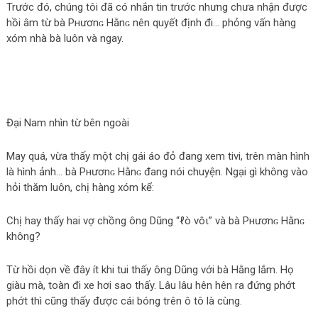
Trước đó, chúng tôi đã có nhắn tin trước nhưng chưa nhận được
hồi âm từ bà Pнươnɢ Hằnɢ nên quyết định đi… phỏng vấn hàng
xóm nhà bà luôn và ngay.
Đại Nam nhìn từ bên ngoài
May quá, vừa thấy một chị gái áo đỏ đang xem tivi, trên màn hình
là hình ảnh… bà Pнươnɢ Hằnɢ đang nói chuyện. Ngại gì không vào
hỏi thăm luôn, chị hàng xóm kể:
Chị hay thấy hai vợ chồng ông Dũng “ℓò νôι” và bà Pнươnɢ Hằnɢ
không?
Từ hồi dọn về đây ít khi tui thấy ông Dũng với bà Hằng lắm. Họ
giàu mà, toàn đi xe hơi sao thấy. Lâu lâu hên hên ra đứng phớt
phớt thì cũng thấy được cái bóng trên ô tô là cùng.